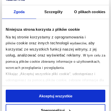
Gwarancja 5 lat
Produkt jest objęty gwarancją na
Zgoda
Szczegóły
O plikach cookies
okres 5 lat.
Niniejsza strona korzysta z plików cookie
Na tej stronie korzystamy z oprogramowania i
Dane techniczne
cookie oraz innych technologii
, aby
plików
wydawców
korzystać ze wszystkich funkcji naszej witryny, z jej
Marka
Omnires
usług, analizować oraz wyświetlać reklamy
.
W tym celu za
Seria
Contour
pomocą plików cookie zbieramy informacje o użytkownikach,
wzorcach przeglądania i przeglądania.
Montaż
podtynkowa
Klikając „Akceptuj wszystkie pliki cookie”, udostępniasz i
Typ
jednouchwytowa
udostępniasz za pomocą plików cookie, zebrane informacje dla
użytkowników zewnętrznych, a także nasi partnerzy reklamowi.
Rodzaj
zwykła
Jeśli chcesz, włącz „Tylko wymagane pliki cookie”.
Pamiętaj
Akceptuj wszystkie
jednak, że zablokowane niektóre pliki cookie mogą mieć wpływ
Kolor
chrom
na sposób dostarczania treści niedostosowanych do potrzeb
Z korkiem
nie
Spersonalizuj