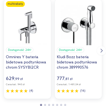
multirabaty
Dostępność:
24h!
Dostępność:
24h!
Omnires Y bateria
Kludi Bozz bateria
bidetowa podtynkowa
bidetowa podtynkowa
chrom SYSYBI2CR
chrom 389990576
629
777
,
99
zł
,
81
zł
Cena kat.:
940 zł
Cena kat.:
1 481,54 zł
(4)
(16)