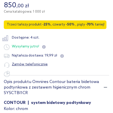
850
,
00
zł
Cena katalogowa: 1 000 zł
Trzeci tańszy produkt
-25%
, czwarty
-50%
, piąty
-70%
taniej!
Dostępne: 4 szt.
Wysyłamy
jutro!
19
,
99
zł
Najtańsza dostawa:
Zamów telefonicznie
Opis produktu Omnires Contour bateria bidetowa
podtynkowa z zestawem higienicznym chrom
SYSCTBI1CR
CONTOUR | system bidetowy podtynkowy
Kolor: chrom