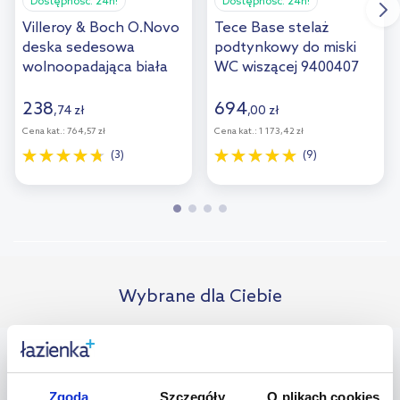
Dostępność:
24h!
Dostępność:
24h!
Villeroy & Boch O.Novo
Tece Base stelaż
deska sedesowa
podtynkowy do miski
wolnoopadająca biała
WC wiszącej 9400407
9M38S101/9M38S1R1
238
694
,
74
zł
,
00
zł
Cena kat.:
764,57 zł
Cena kat.:
1 173,42 zł
(3)
(9)
Wybrane dla Ciebie
bestseller
multirabaty
Zgoda
Szczegóły
O plikach cookies