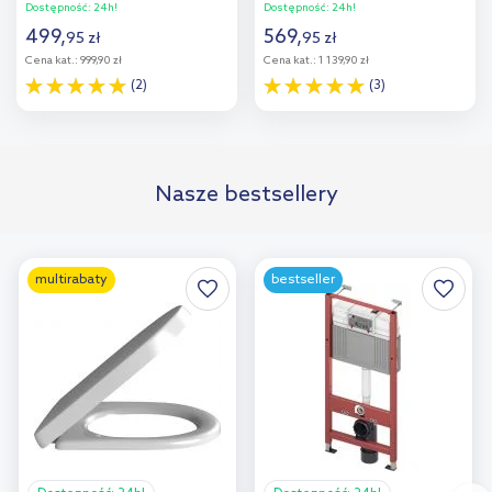
40822000
Dostępność:
24h!
Dostępność:
24h!
499
,
569
,
95
zł
95
zł
Cena kat.:
999,90 zł
Cena kat.:
1 139,90 zł
(2)
(3)
Do koszyka
Do koszyka
Nasze bestsellery
multirabaty
bestseller