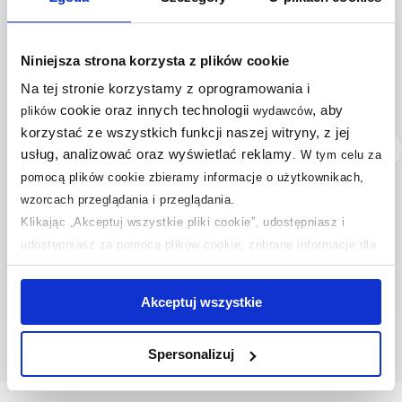
Niniejsza strona korzysta z plików cookie
Na tej stronie korzystamy z oprogramowania i
cookie oraz innych technologii
, aby
plików
wydawców
korzystać ze wszystkich funkcji naszej witryny, z jej
Dostępność:
24h!
Dostępność:
24h!
usług, analizować oraz wyświetlać reklamy
.
W tym celu za
Geberit Duofix
Omnires Ottawa miska
pomocą plików cookie zbieramy informacje o użytkownikach,
wsporniki dystansowe
WC z deską
wzorcach przeglądania i przeglądania.
111.815.00.1
wolnoopadającą biały
Klikając „Akceptuj wszystkie pliki cookie”, udostępniasz i
połysk OTTAWAMWBP
udostępniasz za pomocą plików cookie, zebrane informacje dla
149
789
,
99
zł
,
99
zł
użytkowników zewnętrznych, a także nasi partnerzy reklamowi.
(109)
(14)
Jeśli chcesz, włącz „Tylko wymagane pliki cookie”.
Pamiętaj
Akceptuj wszystkie
jednak, że zablokowane niektóre pliki cookie mogą mieć wpływ
na sposób dostarczania treści niedostosowanych do potrzeb
Spersonalizuj
użytkowników.
Aby uzyskać więcej informacji na temat plików plików cookie,