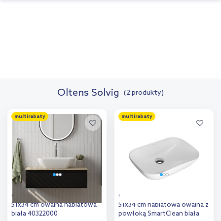
Oltens Solvig
(2 produkty)
multirabaty
multirabaty
Oltens Solvig umywalka
Oltens Solvig umywalka
51x34 cm owalna nablatowa
51x34 cm nablatowa owalna z
biała 40322000
powłoką SmartClean biała