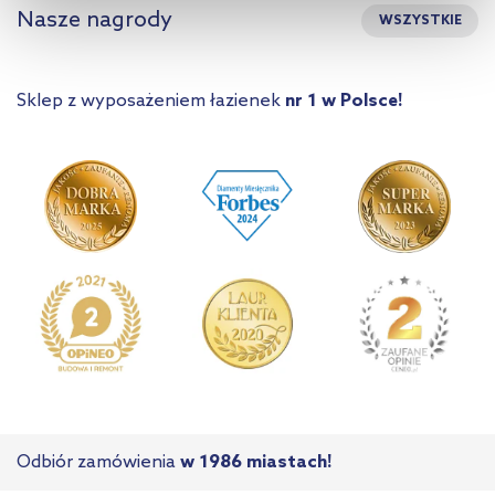
Nasze nagrody
WSZYSTKIE
kliknij „Ustawienia plików cookie”.
Jeśli chcesz uzyskać więcej
informacji na temat plików cookie i tego, dlaczego ich przepisy,
przejdź do zakładek „Informacje o plikach cookie”.
Sklep z wyposażeniem łazienek
nr 1 w Polsce!
Odbiór zamówienia
w 1986 miastach!