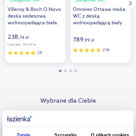
Dostępność:
24h!
Dostępność:
24h!
Villeroy & Boch O.Novo
Omnires Ottawa miska
deska sedesowa
WC z deską
wolnoopadająca biała
wolnoopadającą biały
9M38S101/9M38S1R1
połysk OTTAWAMWBP
238
,
74
zł
789
,
99
zł
Cena kat.:
764,57 zł
(14)
(3)
Wybrane dla Ciebie
bestseller
multirabaty
Zgoda
Szczegóły
O plikach cookies