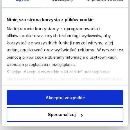
Niniejsza strona korzysta z plików cookie
Na tej stronie korzystamy z oprogramowania i
cookie oraz innych technologii
, aby
plików
wydawców
korzystać ze wszystkich funkcji naszej witryny, z jej
Dostępność:
24h!
Dostępność:
24h!
usług, analizować oraz wyświetlać reklamy
.
W tym celu za
Geberit Duofix
Omnires Ottawa miska
pomocą plików cookie zbieramy informacje o użytkownikach,
wsporniki dystansowe
WC z deską
wzorcach przeglądania i przeglądania.
111.815.00.1
wolnoopadającą biały
Klikając „Akceptuj wszystkie pliki cookie”, udostępniasz i
połysk OTTAWAMWBP
udostępniasz za pomocą plików cookie, zebrane informacje dla
149
789
,
99
zł
,
99
zł
użytkowników zewnętrznych, a także nasi partnerzy reklamowi.
(109)
(14)
Jeśli chcesz, włącz „Tylko wymagane pliki cookie”.
Pamiętaj
Akceptuj wszystkie
jednak, że zablokowane niektóre pliki cookie mogą mieć wpływ
na sposób dostarczania treści niedostosowanych do potrzeb
Spersonalizuj
użytkowników.
Aby uzyskać więcej informacji na temat plików plików cookie,