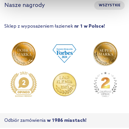
Nasze nagrody
WSZYSTKIE
kliknij „Ustawienia plików cookie”.
Jeśli chcesz uzyskać więcej
informacji na temat plików cookie i tego, dlaczego ich przepisy,
przejdź do zakładek „Informacje o plikach cookie”.
Sklep z wyposażeniem łazienek
nr 1 w Polsce!
Odbiór zamówienia
w 1986 miastach!