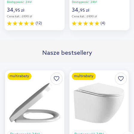
granitowych 250 ml
250 ml 89600000
Dostępność:
24h!
Dostępność:
24h!
89500000
34
,
34
,
95
zł
95
zł
Cena kat.:
69,90 zł
Cena kat.:
69,90 zł
(12)
(4)
Do koszyka
Do koszyka
Nasze bestsellery
multirabaty
multirabaty