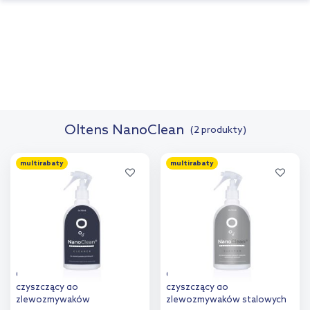
Oltens NanoClean
(2 produkty)
multirabaty
multirabaty
Oltens NanoClean środek
Oltens NanoClean środek
czyszczący do
czyszczący do
zlewozmywaków
zlewozmywaków stalowych