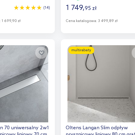
1 749
,
95
zł
(14)
:
1 699,90 zł
Cena katalogowa:
3 499,89 zł
o koszyka
Do koszyka
aj do porównania
Dodaj do porównania
multirabaty
n 70 uniwersalny 2w1
Oltens Langan Slim odpływ
nicowy liniowy 70 cm
prysznicowy liniowy 80 cm graf