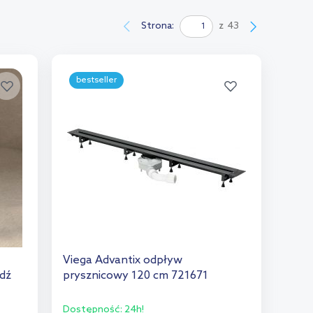
Strona:
z
43
bestseller
Viega Advantix odpływ
edź
prysznicowy 120 cm 721671
Dostępność:
24h!