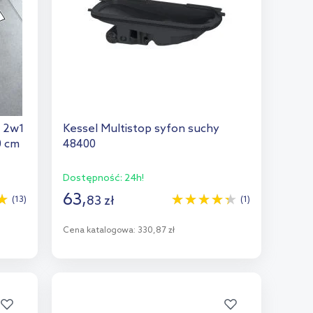
y 2w1
Kessel Multistop syfon suchy
0 cm
48400
Dostępność:
24h!
63
,
83
zł
(13)
(1)
Cena katalogowa:
330,87 zł
Do koszyka
Dodaj do porównania