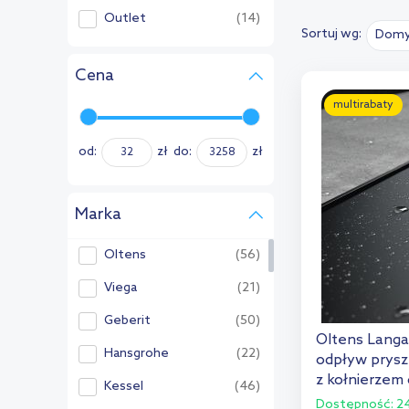
Outlet
(14)
Sortuj wg:
Domy
Cena
multirabaty
od:
zł
do:
zł
Marka
Oltens
(56)
Viega
(21)
Geberit
(50)
Oltens Langa
Hansgrohe
(22)
odpływ prysz
z kołnierzem
Kessel
(46)
Dostępność:
24