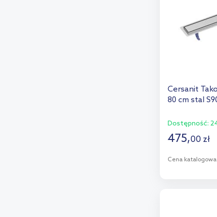
Cersanit Tak
80 cm stal S9
Dostępność:
24
475
,
00
zł
Cena katalogowa
D
Dod