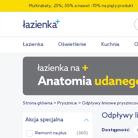
Multirabaty, -25%,-50% a nawet -70% na piąty produkt
Łazienka
Oświetlenie
Kuchnia
O
Strona główna
Prysznice
Odpływy liniowe prysznic
Odpływy l
Akcja specjalna
Dostępność:
Remont na plus
(360)