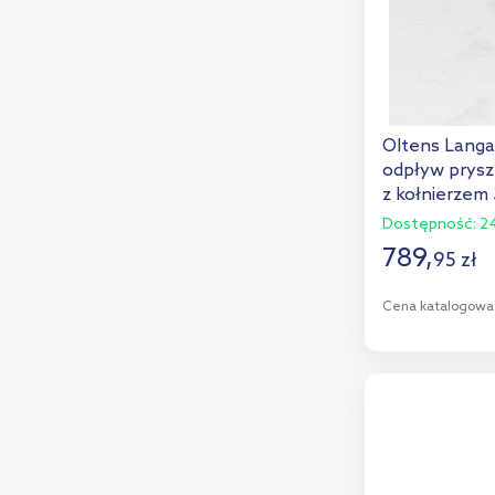
Oltens Langa
odpływ prysz
z kołnierzem
Dostępność:
24
789
,
95
zł
Cena katalogowa
D
Dod