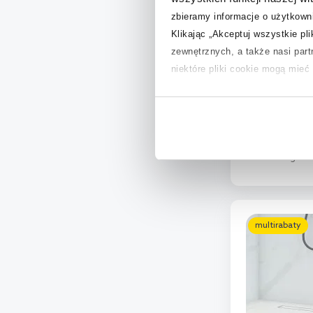
zbieramy informacje o użytkowni
Klikając „Akceptuj wszystkie pl
zewnętrznych, a także nasi par
Viega Advant
niektóre pliki cookie mogą mie
prysznicowy 
736736
Aby uzyskać więcej informacji na
Dostępność:
24
na temat plików cookie i tego, d
1 648
,
99
z
Cena katalogowa
D
Dod
multirabaty