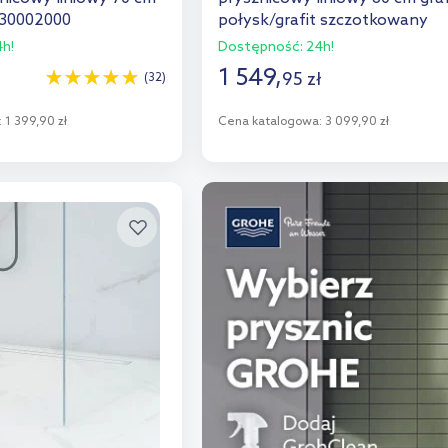
 30002000
połysk/grafit szczotkowany
30011400
h!
Dostępność:
24h!
1 549
,
95
zł
(32)
:
1 399,90 zł
Cena katalogowa:
3 099,90 zł
o koszyka
Do koszyka
aj do porównania
Dodaj do porównania