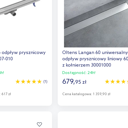
o odpływ prysznicowy
Oltens Langan 60 uniwersaln
07-010
odpływ prysznicowy liniowy 6
z kołnierzem 30001000
h!
Dostępność:
24h!
679
,
95
zł
(1)
:
617 zł
Cena katalogowa:
1 359,90 zł
o koszyka
Do koszyka
aj do porównania
Dodaj do porównania