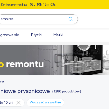
0
5
1
0
1
3
0
2
Koniec promocji za:
grzewanie
Płytki
Marki
owe
iniowe prysznicowe
(1280 produktów)
Wyczyść wszystkie
do 10 dni