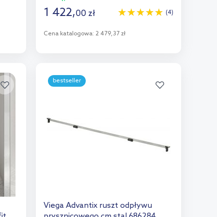
1 422
,
00
zł
(4)
Cena katalogowa:
2 479,37 zł
Do koszyka
Dodaj do porównania
bestseller
Viega Advantix ruszt odpływu
it
prysznicowego cm stal 686284