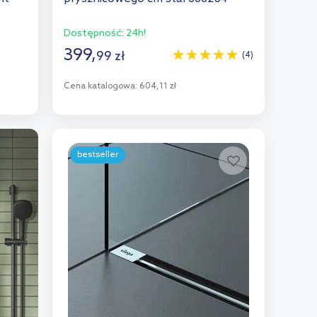
Dostępność:
24h!
399
,
99
zł
(4)
Cena katalogowa:
604,11 zł
Do koszyka
Dodaj do porównania
bestseller