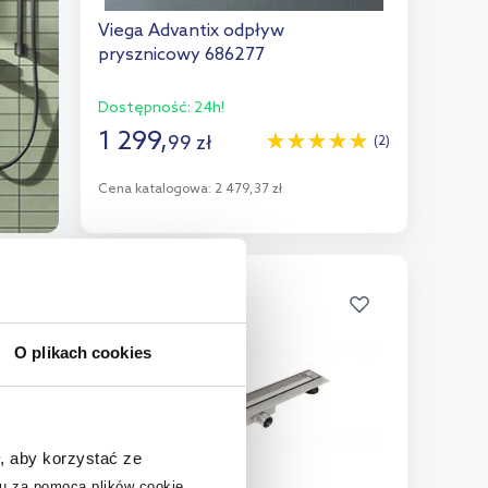
Viega Advantix odpływ
prysznicowy 686277
Dostępność:
24h!
1 299
,
99
zł
(2)
Cena katalogowa:
2 479,37 zł
Do koszyka
Dodaj do porównania
O plikach cookies
, aby korzystać ze
u za pomocą plików cookie