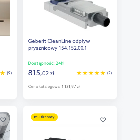
Geberit CleanLine odpływ
prysznicowy 154.152.00.1
Dostępność:
24h!
815
,
02
zł
(9)
(2)
Cena katalogowa:
1 131,97 zł
Do koszyka
Dodaj do porównania
multirabaty