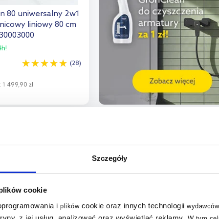
n 80 uniwersalny 2w1
nicowy liniowy 80 cm
 30003000
h!
(28)
:
1 499,90 zł
o koszyka
aj do porównania
multirabaty
Szczegóły
 plików cookie
 oprogramowania i
cookie oraz innych technologii
plików
wydawców
tryny, z jej usług, analizować oraz wyświetlać reklamy
.
W tym cel