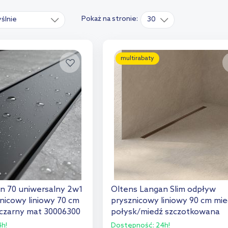
Pokaż na stronie:
ślnie
30
multirabaty
n 70 uniwersalny 2w1
Oltens Langan Slim odpływ
nicowy liniowy 70 cm
prysznicowy liniowy 90 cm mi
 czarny mat 30006300
połysk/miedź szczotkowana
30012610
h!
Dostępność:
24h!