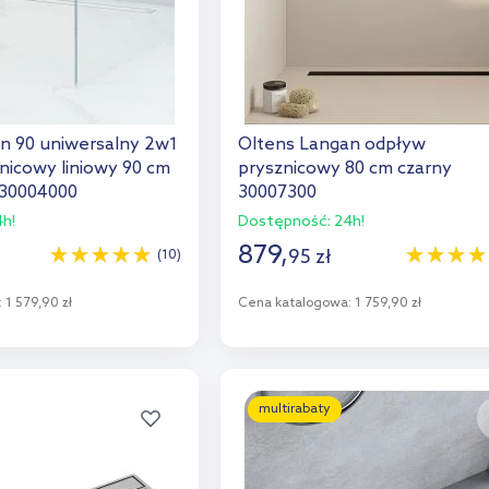
n 90 uniwersalny 2w1
Oltens Langan odpływ
nicowy liniowy 90 cm
prysznicowy 80 cm czarny
 30004000
30007300
h!
Dostępność:
24h!
879
,
95
zł
(10)
:
1 579,90 zł
Cena katalogowa:
1 759,90 zł
o koszyka
Do koszyka
aj do porównania
Dodaj do porównania
multirabaty