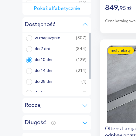
Hagser
(28)
849
,
95
zł
Pokaż alfabetycznie
Pozostałe:
Cena katalogowa
Dostępność
ACO
(30)
D
Alca
(11)
w magazynie
(307)
Balneo
(99)
Dod
do 7 dni
(844)
multirabaty
Besco
(2)
do 10 dni
(129)
Cersanit
(26)
do 14 dni
(214)
Dallmer
(1)
do 28 dni
(1)
Deante
(29)
do 5 tyg.
(1)
Excellent
(60)
na zamówienie
(1280)
Rodzaj
FDesign
(14)
liniowy
(1124)
Długość
Ferro
(5)
punktowy
(37)
Oltens Langa
Laveo
(66)
odpływ prysz