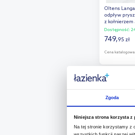
Oltens Langa
odpływ prysz
z kołnierzem
Dostępność:
24
749
,
95
zł
Cena katalogowa
D
Dod
Zgoda
Niniejsza strona korzysta z
Na tej stronie korzystamy z
wszystkich funkcji naszej wi