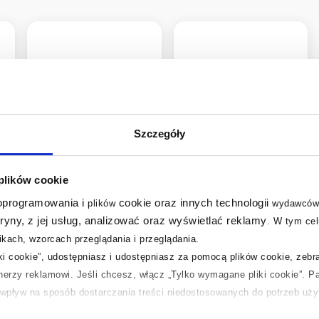
Szczegóły
 plików cookie
Ideal Standard Playa
Ideal Standard
 oprogramowania i
cookie oraz innych technologii
plików
wydawców
wanna narożna 160x90
Connect Air wanna
tryny, z jej usług, analizować oraz wyświetlać reklamy
.
W tym cel
cm prawa biała
prostokątna 170x75
kach, wzorcach przeglądania i przeglądania.
T963401
cm biały połysk
E106401
iki cookie”, udostępniasz i udostępniasz za pomocą plików cookie, zeb
1 345
979
,
99
zł
,
99
zł
tnerzy reklamowi.
Jeśli chcesz, włącz „Tylko wymagane pliki cookie”.
Pa
Cena kat.:
2 142,66 zł
Cena kat.:
1 651,89 zł
ć wpływ na sposób dostarczania treści niedostosowanych do potrzeb uż