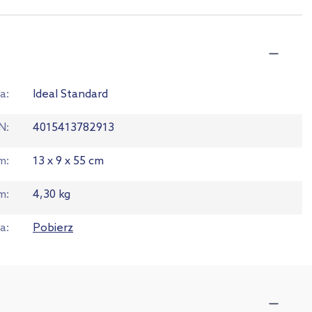
a
Ideal Standard
N
4015413782913
em
13 x 9 x 55 cm
m
4,30 kg
ja
Pobierz