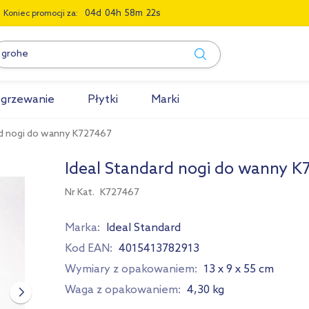
0
4
0
4
5
8
2
1
Koniec promocji za:
grzewanie
Płytki
Marki
rd nogi do wanny K727467
Ideal Standard nogi do wanny K
Nr Kat.
K727467
Marka:
Ideal Standard
Kod EAN:
4015413782913
Wymiary z opakowaniem:
13 x 9 x 55 cm
Waga z opakowaniem:
4,30 kg