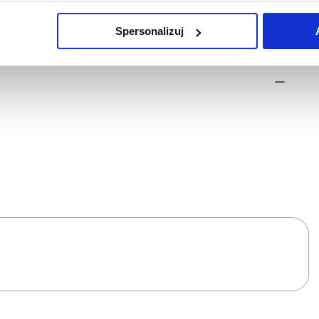
 temat plików plików cookie, kliknij „Ustawienia plików cookie”.
Jeśli 
laczego ich przepisy, przejdź do zakładek „Informacje o plikach cookie”
Spersonalizuj