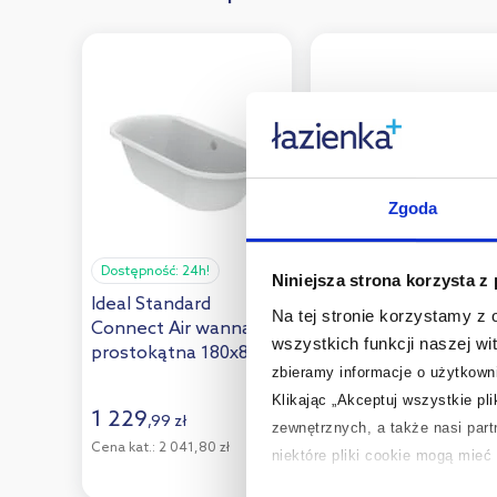
Zgoda
Dostępność:
24h!
Dostępność:
24h!
Niniejsza strona korzysta z
Ideal Standard
Ideal Standard
Na tej stronie korzystamy z
Connect Air wanna
Connect Air Duo
wszystkich funkcji naszej wi
prostokątna 180x80
wanna prostokątna
zbieramy informacje o użytkowni
cm biały połysk
180x80 cm biały
E106801
połysk E106701
Klikając „Akceptuj wszystkie pl
1 229
1 128
,
99
zł
,
00
zł
zewnętrznych, a także nasi par
Cena kat.:
2 041,80 zł
Cena kat.:
2 076,24 zł
niektóre pliki cookie mogą mie