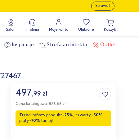
Sprawdź
Salon
Infolinia
Moje konto
Ulubione
Koszyk
Inspiracje
Strefa architekta
Outlet
727467
497
,
99
zł
Cena katalogowa: 826,56 zł
Trzeci tańszy produkt
-25%
, czwarty
-50%
,
piąty
-70%
taniej!