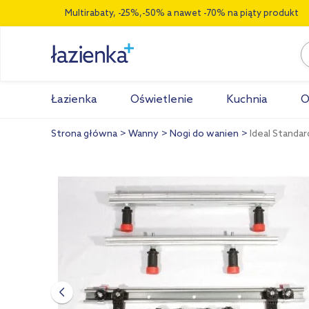
Multirabaty, -25%,-50% a nawet -70% na piąty produkt
Łazienka
Oświetlenie
Kuchnia
O
Strona główna
Wanny
Nogi do wanien
Ideal Standa