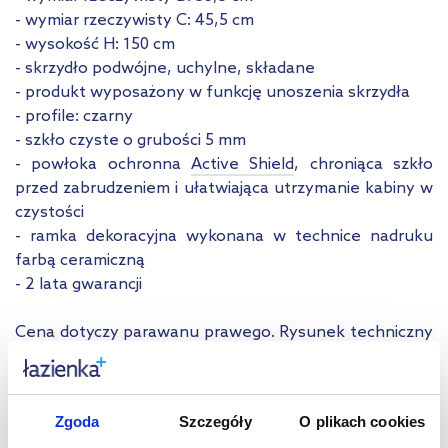
- wymiar rzeczywisty C: 45,5 cm
- wysokość H: 150 cm
- skrzydło podwójne, uchylne, składane
- produkt wyposażony w funkcję unoszenia skrzydła
- profile: czarny
- szkło czyste o grubości 5 mm
- powłoka ochronna
Active Shield
, chroniąca szkło
przed zabrudzeniem i ułatwiająca utrzymanie kabiny w
czystości
- ramka dekoracyjna wykonana w technice nadruku
farbą ceramiczną
- 2 lata gwarancji
Cena dotyczy parawanu prawego. Rysunek techniczny
przedstawia parawan lewy.
Dane techniczne
Zgoda
Szczegóły
O plikach cookies
Marka
New Trendy