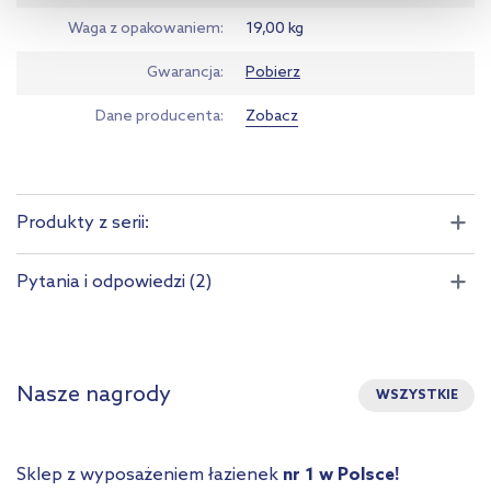
kliknij „Ustawienia plików cookie”.
Jeśli chcesz uzyskać więcej
Waga z opakowaniem
19,00 kg
informacji na temat plików cookie i tego, dlaczego ich przepisy,
przejdź do zakładek „Informacje o plikach cookie”.
Gwarancja
Pobierz
Dane producenta
Zobacz
Produkty z serii:
Pytania i odpowiedzi (2)
Nasze nagrody
WSZYSTKIE
Sklep z wyposażeniem łazienek
nr 1 w Polsce!