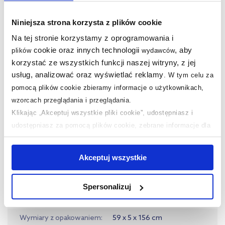
Seria
Superia Black
Niniejsza strona korzysta z plików cookie
Rodzaj
dwuczęściowy
Na tej stronie korzystamy z oprogramowania i
cookie oraz innych technologii
, aby
plików
wydawców
Wypełnienie
szkło ze wzorem
korzystać ze wszystkich funkcji naszej witryny, z jej
usług, analizować oraz wyświetlać reklamy
.
W tym celu za
Powłoka ochronna
tak
pomocą plików cookie zbieramy informacje o użytkownikach,
Szerokość
100 cm
wzorcach przeglądania i przeglądania.
Klikając „Akceptuj wszystkie pliki cookie”, udostępniasz i
Wysokość
150 cm
udostępniasz za pomocą plików cookie, zebrane informacje dla
Stronność
prawostronny
użytkowników zewnętrznych, a także nasi partnerzy reklamowi.
Jeśli chcesz, włącz „Tylko wymagane pliki cookie”.
Pamiętaj
Akceptuj wszystkie
Kolor profili
czarny
jednak, że zablokowane niektóre pliki cookie mogą mieć wpływ
na sposób dostarczania treści niedostosowanych do potrzeb
Wykończenie profili
mat
Spersonalizuj
użytkowników.
Kod EAN
5902276338458
Aby uzyskać więcej informacji na temat plików plików cookie,
Wymiary z opakowaniem
59 x 5 x 156 cm