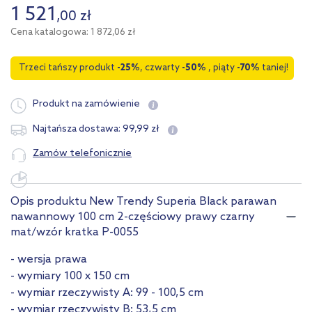
1 521
,
00
zł
Cena katalogowa: 1 872,06 zł
Trzeci tańszy produkt
-25%
, czwarty
-50%
, piąty
-70%
taniej!
Produkt na zamówienie
99
,
99
zł
Najtańsza dostawa:
Zamów telefonicznie
Opis produktu New Trendy Superia Black parawan
nawannowy 100 cm 2-częściowy prawy czarny
mat/wzór kratka P-0055
- wersja prawa
- wymiary 100 x 150 cm
- wymiar rzeczywisty A: 99 - 100,5 cm
- wymiar rzeczywisty B: 53,5 cm