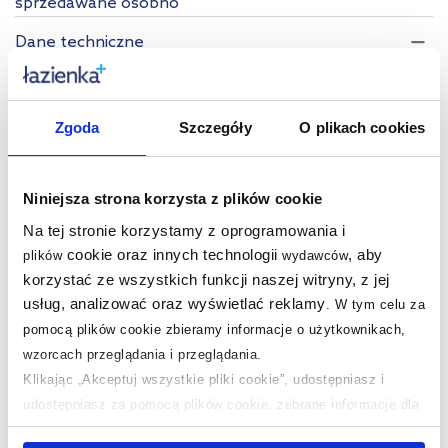
sprzedawane osobno
Dane techniczne
Marka
Markslöjd
Zgoda
Szczegóły
O plikach cookies
Seria
Garden 24
Materiał
aluminium
Niniejsza strona korzysta z plików cookie
Zasilanie
24 V
Na tej stronie korzystamy z oprogramowania i
Żarówki w zestawie
tak
cookie oraz innych technologii
, aby
plików
wydawców
korzystać ze wszystkich funkcji naszej witryny, z jej
Kolor
czarny
usług, analizować oraz wyświetlać reklamy
.
W tym celu za
Stopień ochrony
IP44
pomocą plików cookie zbieramy informacje o użytkownikach,
wzorcach przeglądania i przeglądania.
Wysokość
30 cm
Klikając „Akceptuj wszystkie pliki cookie”, udostępniasz i
udostępniasz za pomocą plików cookie, zebrane informacje dla
Szerokość
9 cm
użytkowników zewnętrznych, a także nasi partnerzy reklamowi.