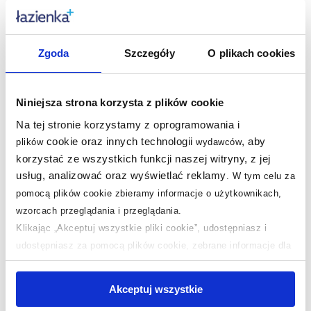
Wycofany - ten produkt jest już niedostępny w naszym
sklepie
Zgoda
Szczegóły
O plikach cookies
Nasze nagrody
WSZYSTKIE
Niniejsza strona korzysta z plików cookie
Na tej stronie korzystamy z oprogramowania i
Sklep z wyposażeniem łazienek
nr 1 w Polsce!
cookie oraz innych technologii
, aby
plików
wydawców
korzystać ze wszystkich funkcji naszej witryny, z jej
usług, analizować oraz wyświetlać reklamy
.
W tym celu za
pomocą plików cookie zbieramy informacje o użytkownikach,
wzorcach przeglądania i przeglądania.
Klikając „Akceptuj wszystkie pliki cookie”, udostępniasz i
udostępniasz za pomocą plików cookie, zebrane informacje dla
użytkowników zewnętrznych, a także nasi partnerzy reklamowi.
Jeśli chcesz, włącz „Tylko wymagane pliki cookie”.
Pamiętaj
Akceptuj wszystkie
jednak, że zablokowane niektóre pliki cookie mogą mieć wpływ