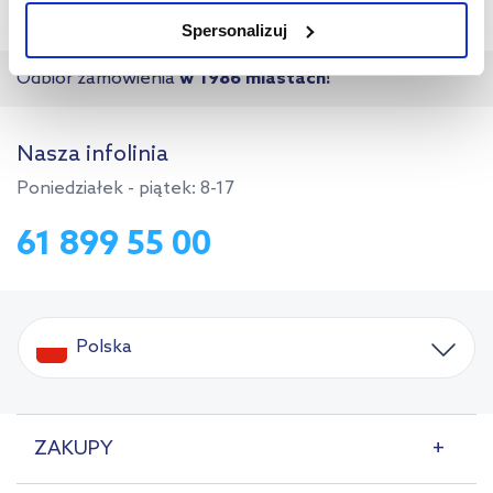
na sposób dostarczania treści niedostosowanych do potrzeb
Spersonalizuj
użytkowników.
Odbiór zamówienia
w 1986 miastach!
Aby uzyskać więcej informacji na temat plików plików cookie,
kliknij „Ustawienia plików cookie”.
Jeśli chcesz uzyskać więcej
informacji na temat plików cookie i tego, dlaczego ich przepisy,
Nasza infolinia
przejdź do zakładek „Informacje o plikach cookie”.
Poniedziałek - piątek: 8-17
61 899 55 00
Polska
ZAKUPY