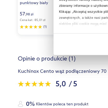
punktowy biały
zbieramy informacje o użytkowni
Pokaż
NKC60AD
Klikając „Akceptuj wszystkie pl
wszystkie
57
,
98
zł
zewnętrznych, a także nasi par
produkty
Cena kat.:
85,01 zł
niektóre pliki cookie mogą mie
z serii ›
(1)
Aby uzyskać więcej informacji na
na temat plików cookie i tego, d
Opinie o produkcie (1)
Kuchinox Cento wąż podłączeniowy 7
5,0
/
5
0%
Klientów poleca ten produkt