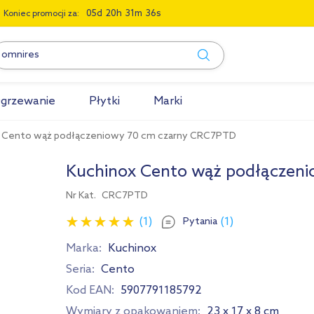
0
5
2
0
3
1
3
5
Koniec promocji za:
grzewanie
Płytki
Marki
 Cento wąż podłączeniowy 70 cm czarny CRC7PTD
Kuchinox Cento wąż podłączen
Nr Kat.
CRC7PTD
(1)
(1)
Pytania
Marka:
Kuchinox
Seria:
Cento
Kod EAN:
5907791185792
Wymiary z opakowaniem:
23 x 17 x 8 cm