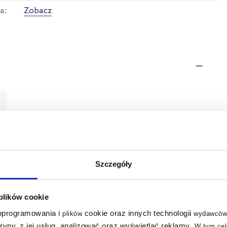
ta
Zobacz
Szczegóły
 plików cookie
 oprogramowania i
cookie oraz innych technologii
plików
wydawców
tryny, z jej usług, analizować oraz wyświetlać reklamy
.
W tym cel