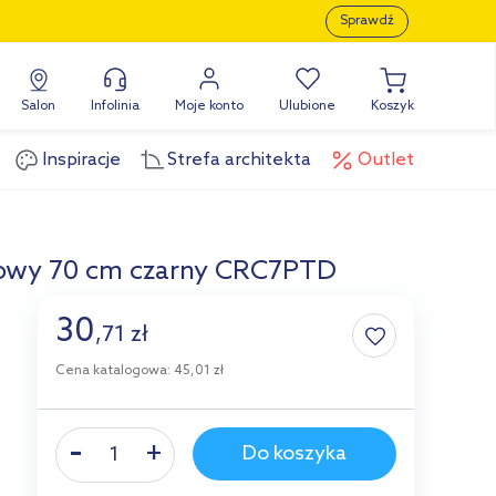
Sprawdź
Salon
Infolinia
Moje konto
Ulubione
Koszyk
Inspiracje
Strefa architekta
Outlet
iowy 70 cm czarny CRC7PTD
30
,
71
zł
Cena katalogowa: 45,01 zł
Do koszyka