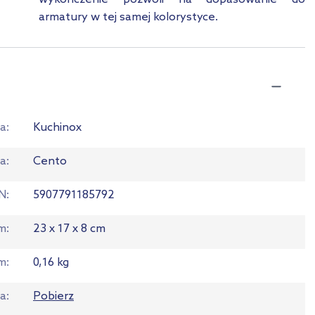
armatury w tej samej kolorystyce.
a
Kuchinox
ia
Cento
N
5907791185792
em
23 x 17 x 8 cm
m
0,16 kg
ja
Pobierz