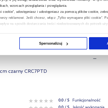
kach, wzorcach przeglądania i przeglądania.
iki cookie”, udostępniasz i udostępniasz za pomocą plików cookie, zeb
tnerzy reklamowi.
Jeśli chcesz, włącz „Tylko wymagane pliki cookie”.
Pa
ć wpływ na sposób dostarczania treści niedostosowanych do potrzeb uż
 temat plików plików cookie, kliknij „Ustawienia plików cookie”.
Jeśli 
laczego ich przepisy, przejdź do zakładek „Informacje o plikach cookie”
Spersonalizuj
0 cm czarny CRC7PTD
0.0
/
5
Funkcjonalność
0.0
/
5
Jakość wykonania