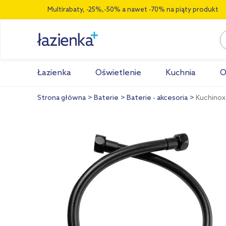
Multirabaty, -25%,-50% a nawet -70% na piąty produkt
Łazienka
Oświetlenie
Kuchnia
O
Strona główna
Baterie
Baterie - akcesoria
Kuchinox