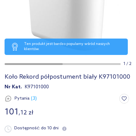
Ten produkt jest bardzo popularny wśród naszych
klientów.
1
/
2
Koło Rekord półpostument biały K97101000
Nr Kat.
K97101000
(3)
Pytania
101
,
12
zł
Dostępność:
do 10 dni