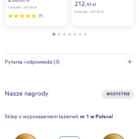
,
00
zł
212
,
43
zł
Cena kat.:
307,50 zł
Cena kat.:
307,87 zł
(1)
Pytania i odpowiedzi (3)
Nasze nagrody
WSZYSTKIE
Sklep z wyposażeniem łazienek
nr 1 w Polsce!