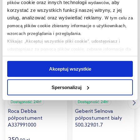
cookie oraz innych technologii
, aby
plików
wydawców
Produkty z serii:
korzystać ze wszystkich funkcji naszej witryny, z jej
usług, analizować oraz wyświetlać reklamy
.
W tym celu za
Produkty podobne:
pomocą plików cookie zbieramy informacje o użytkownikach,
wzorcach przeglądania i przeglądania.
Klikając „Akceptuj wszystkie pliki cookie”, udostępniasz i
multirabaty
multirabaty
udostępniasz za pomocą plików cookie, zebrane informacje dla
użytkowników zewnętrznych, a także nasi partnerzy reklamowi.
Jeśli chcesz, włącz „Tylko wymagane pliki cookie”.
Pamiętaj
Akceptuj wszystkie
jednak, że zablokowane niektóre pliki cookie mogą mieć wpływ
na sposób dostarczania treści niedostosowanych do potrzeb
Spersonalizuj
użytkowników.
Dostępność:
24h!
Dostępność:
24h!
Aby uzyskać więcej informacji na temat plików plików cookie,
Roca Debba
Geberit Selnova
kliknij „Ustawienia plików cookie”.
Jeśli chcesz uzyskać więcej
półpostument
półpostument biały
informacji na temat plików cookie i tego, dlaczego ich przepisy,
A337991000
500.329.01.7
przejdź do zakładek „Informacje o plikach cookie”.
250