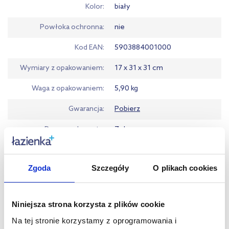
Kolor
biały
Powłoka ochronna
nie
Kod EAN
5903884001000
Wymiary z opakowaniem
17 x 31 x 31 cm
Waga z opakowaniem
5,90 kg
Gwarancja
Pobierz
Dane producenta
Zobacz
Zgoda
Szczegóły
O plikach cookies
Warto dokupić:
Niniejsza strona korzysta z plików cookie
Kupowane z tym produktem:
Na tej stronie korzystamy z oprogramowania i