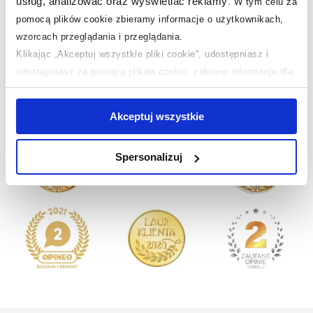
usług, analizować oraz wyświetlać reklamy
.
W tym celu za
pomocą plików cookie zbieramy informacje o użytkownikach,
wzorcach przeglądania i przeglądania.
Nasze nagrody
WSZYSTKIE
Klikając „Akceptuj wszystkie pliki cookie”, udostępniasz i
udostępniasz za pomocą plików cookie, zebrane informacje dla
użytkowników zewnętrznych, a także nasi partnerzy reklamowi.
Sklep z wyposażeniem łazienek
nr 1 w Polsce!
Jeśli chcesz, włącz „Tylko wymagane pliki cookie”.
Pamiętaj
Akceptuj wszystkie
jednak, że zablokowane niektóre pliki cookie mogą mieć wpływ
na sposób dostarczania treści niedostosowanych do potrzeb
Spersonalizuj
użytkowników.
Aby uzyskać więcej informacji na temat plików plików cookie,
kliknij „Ustawienia plików cookie”.
Jeśli chcesz uzyskać więcej
informacji na temat plików cookie i tego, dlaczego ich przepisy,
przejdź do zakładek „Informacje o plikach cookie”.