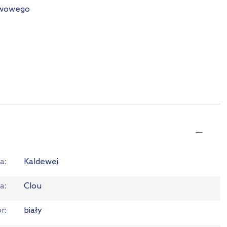
ewowego
a
Kaldewei
ia
Clou
or
biały