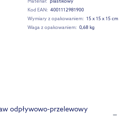
Materiał:
plastikowy
Kod EAN:
4001112981900
Wymiary z opakowaniem:
15 x 15 x 15 cm
Waga z opakowaniem:
0,68 kg
staw odpływowo-przelewowy