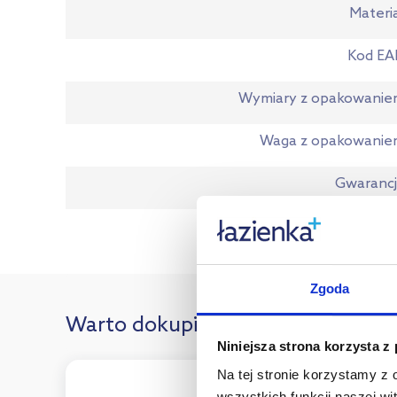
Materi
Kod EA
Wymiary z opakowani
Waga z opakowanie
Gwaranc
Dane producen
Zgoda
Warto dokupić:
Niniejsza strona korzysta z
Na tej stronie korzystamy z
wszystkich funkcji naszej wi