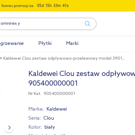
0
5
1
5
3
3
4
0
Koniec promocji za:
grzewanie
Płytki
Marki
Kaldewei Clou zestaw odpływowo-przelewowy model 3901...
Kaldewei Clou zestaw odpływow
905400000001
Nr Kat.
905400000001
Marka:
Kaldewei
Seria:
Clou
Kolor:
biały