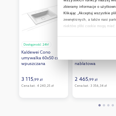
zbieramy informacje o użytkowni
Klikając „Akceptuj wszystkie pl
zewnętrznych, a także nasi par
niektóre pliki cookie mogą mie
Aby uzyskać więcej informacji na
Dostępność:
24h!
Dostępność:
24h!
na temat plików cookie i tego, d
Kaldewei Cono
Kaldewei Cono
umywalka 60x50 cm
umywalka 50 cm
wpuszczana
nablatowa
prostokątna model
kwadratowa model
3080 biała
3076 biała
3 115
2 465
,
99
zł
,
99
zł
901606033001
908306003001
Cena kat.:
4 240,25 zł
Cena kat.:
3 356,34 zł