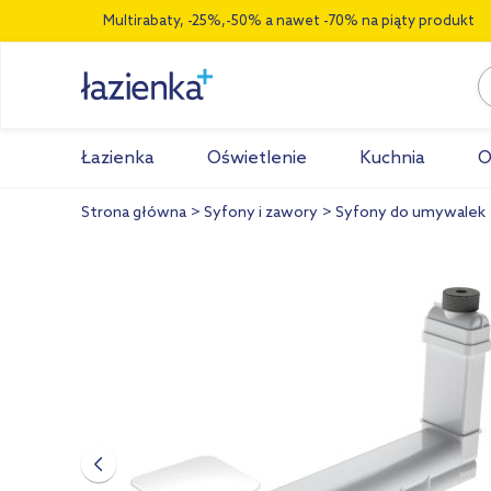
Multirabaty, -25%,-50% a nawet -70% na piąty produkt
Łazienka
Oświetlenie
Kuchnia
O
Strona główna
Syfony i zawory
Syfony do umywalek