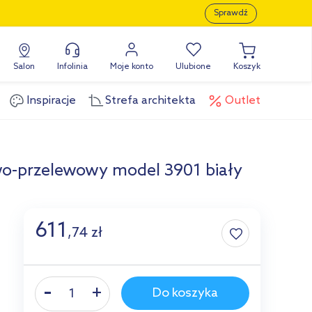
Sprawdź
Salon
Infolinia
Moje konto
Ulubione
Koszyk
Inspiracje
Strefa architekta
Outlet
o-przelewowy model 3901 biały
611
,
74
zł
Do koszyka