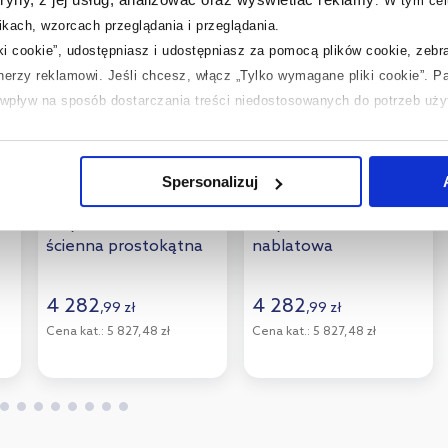
.
W tym cel
kach, wzorcach przeglądania i przeglądania.
iki cookie”, udostępniasz i udostępniasz za pomocą plików cookie, zeb
tnerzy reklamowi.
Jeśli chcesz, włącz „Tylko wymagane pliki cookie”.
Pa
ć wpływ na sposób dostarczania treści niedostosowanych do potrzeb uż
 temat plików plików cookie, kliknij „Ustawienia plików cookie”.
Jeśli 
laczego ich przepisy, przejdź do zakładek „Informacje o plikach cookie”
Spersonalizuj
Kaldewei Cono
Kaldewei Cono
umywalka 90x50 cm
umywalka 90x50 cm
ścienna prostokątna
nablatowa
model 3090 biała
prostokątna model
902606003001
3086 biała
4 282
4 282
,
99
zł
,
99
zł
902206033001
Cena kat.:
5 827,48 zł
Cena kat.:
5 827,48 zł