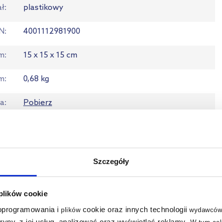
ał
plastikowy
N
4001112981900
em
15 x 15 x 15 cm
m
0,68 kg
ja
Pobierz
ta
Zobacz
Szczegóły
 plików cookie
 oprogramowania i
cookie oraz innych technologii
plików
wydawców
tryny, z jej usług, analizować oraz wyświetlać reklamy