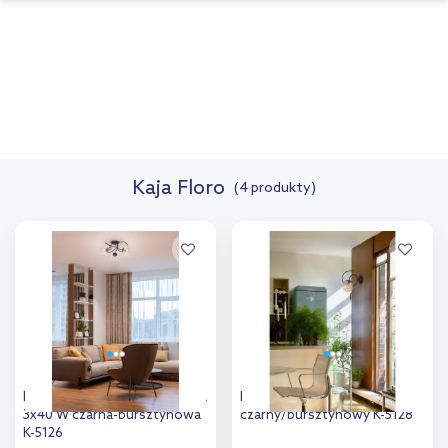
Kaja Floro
(4 produkty)
Kaja Floro lampa podsufitowa
Kaja Floro kinkiet 1x40W
3x40 W czarna-bursztynowa
czarny/bursztynowy K-5128
K-5126