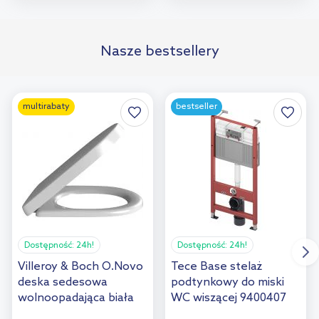
Do koszyka
Do koszyka
Nasze bestsellery
multirabaty
bestseller
Dostępność:
24h!
Dostępność:
24h!
Villeroy & Boch O.Novo
Tece Base stelaż
deska sedesowa
podtynkowy do miski
wolnoopadająca biała
WC wiszącej 9400407
9M38S101/9M38S1R1