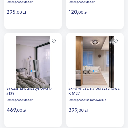
Dostępność:
do 5 dni
Dostępność:
do 5 dni
295
,
120
,
00
zł
00
zł
Do koszyka
Do koszyka
Kaja Floro lampa stojąca 2x40
Kaja Floro lampa podsufitowa
W czarna-bursztynowa K-
5x40 W czarna-bursztynowa
5129
K-5127
Dostępność:
do 5 dni
Dostępność:
na zamówienie
469
,
399
,
00
zł
00
zł