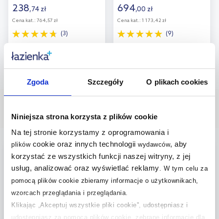
238
694
,
74
zł
,
00
zł
Cena kat.:
764,57 zł
Cena kat.:
1 173,42 zł
(3)
(9)
Zgoda
Szczegóły
O plikach cookies
Wybrane dla Ciebie
Niniejsza strona korzysta z plików cookie
Na tej stronie korzystamy z oprogramowania i
cookie oraz innych technologii
, aby
plików
wydawców
bestseller
multirabaty
korzystać ze wszystkich funkcji naszej witryny, z jej
usług, analizować oraz wyświetlać reklamy
.
W tym celu za
pomocą plików cookie zbieramy informacje o użytkownikach,
wzorcach przeglądania i przeglądania.
Klikając „Akceptuj wszystkie pliki cookie”, udostępniasz i
udostępniasz za pomocą plików cookie, zebrane informacje dla