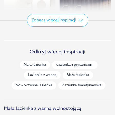
Zobacz więcej inspiracji
Nowoczesna łazienka
Odkryj więcej inspiracji
Grohe Allure
dla dwojga
Mała łazienka
Łazienka z prysznicem
Łazienka z wanną
Biała łazienka
Nowoczesna łazienka
Łazienka skandynawska
Mała łazienka z wanną wolnostojącą