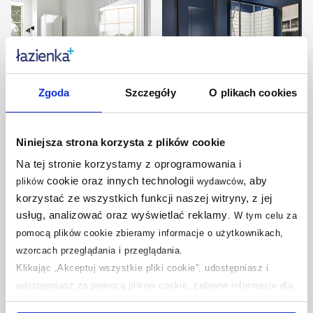
Zgoda
Szczegóły
O plikach cookies
W roli głównej biel,
Granatowa ściana w
Niniejsza strona korzysta z plików cookie
czerń i drewno
przytulnej łazience
Na tej stronie korzystamy z oprogramowania i
cookie oraz innych technologii
, aby
plików
wydawców
korzystać ze wszystkich funkcji naszej witryny, z jej
usług, analizować oraz wyświetlać reklamy
.
W tym celu za
pomocą plików cookie zbieramy informacje o użytkownikach,
wzorcach przeglądania i przeglądania.
Klikając „Akceptuj wszystkie pliki cookie”, udostępniasz i
udostępniasz za pomocą plików cookie, zebrane informacje dla
użytkowników zewnętrznych, a także nasi partnerzy reklamowi.