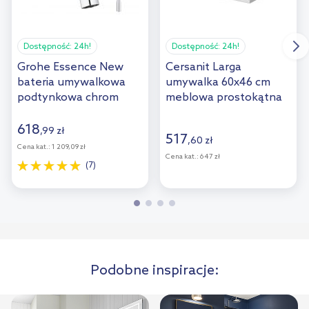
Dostępność:
24h!
Dostępność:
24h!
Grohe Essence New
Cersanit Larga
bateria umywalkowa
umywalka 60x46 cm
podtynkowa chrom
meblowa prostokątna
19408001
biała K120-009
618
,
99
zł
517
,
60
zł
Cena kat.:
1 209,09 zł
Cena kat.:
647 zł
(7)
Podobne inspiracje: