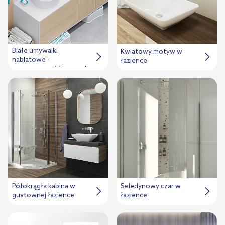
Białe umywalki
Kwiatowy motyw w
nablatowe -
łazience
nowoczesność i wygoda
Półokrągła kabina w
Seledynowy czar w
gustownej łazience
łazience