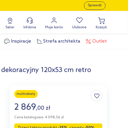
Sprawdź
Salon
Infolinia
Moje konto
Ulubione
Koszyk
Inspiracje
Strefa architekta
Outlet
 dekoracyjny 120x53 cm retro
multirabaty
2 869
,
00
zł
Cena katalogowa: 4 098,56 zł
Trzeci tańszy produkt
-25%
, czwarty
-50%
,