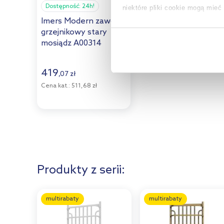
Dostępność:
24h!
niektóre pliki cookie mogą mie
Imers Modern zawór
grzejnikowy stary
Aby uzyskać więcej informacji na
mosiądz A00314
na temat plików cookie i tego, d
419
,
07
zł
Cena kat.:
511,68 zł
Produkty z serii:
multirabaty
multirabaty