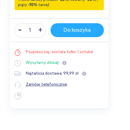
piąty
-70%
taniej!
Do koszyka
Pospiesz się,
została tylko 1 sztuka!
Wysyłamy
dzisiaj!
99
,
99
zł
Najtańsza dostawa:
Zamów telefonicznie