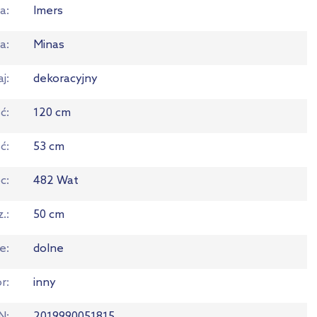
a
Imers
ia
Minas
aj
dekoracyjny
ć
120 cm
ść
53 cm
c
482 Wat
z.
50 cm
ie
dolne
or
inny
N
2019990051815