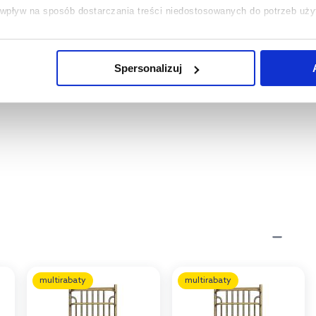
ć wpływ na sposób dostarczania treści niedostosowanych do potrzeb uż
 temat plików plików cookie, kliknij „Ustawienia plików cookie”.
Jeśli 
laczego ich przepisy, przejdź do zakładek „Informacje o plikach cookie”
Spersonalizuj
multirabaty
multirabaty