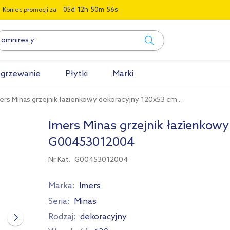
0
5
1
2
5
0
5
5
Koniec promocji za:
grzewanie
Płytki
Marki
ers Minas grzejnik łazienkowy dekoracyjny 120x53 cm...
Imers Minas grzejnik łazienkowy
G00453012004
Nr Kat.
G00453012004
Marka:
Imers
Seria:
Minas
Rodzaj:
dekoracyjny