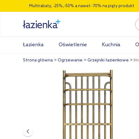
Multirabaty, -25%,-50% a nawet -70% na piąty produkt
Łazienka
Oświetlenie
Kuchnia
O
Strona główna
Ogrzewanie
Grzejniki łazienkowe
Im