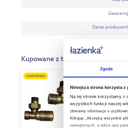
Gwaranc
Dane producen
Kupowane z tym produktem:
Zgoda
multirabaty
Niniejsza strona korzysta z
Na tej stronie korzystamy z
wszystkich funkcji naszej wi
zbieramy informacje o użytkowni
Klikając „Akceptuj wszystkie pl
zewnętrznych, a także nasi par