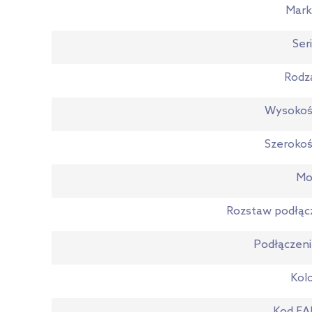
Mark
Ser
Rodz
Wysokoś
Szeroko
Mo
Rozstaw podłąc
Podłączen
Kol
Kod EA