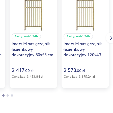
Dostępność:
24h!
Dostępność:
24h!
Imers Minas grzejnik
Imers Minas grzejnik
łazienkowy
łazienkowy
m
dekoracyjny 80x53 cm
dekoracyjny 120x43
retro G0045308004
cm retro
G00443012004
2 417
2 573
,
00
zł
,
00
zł
Cena kat.:
3 453,84 zł
Cena kat.:
3 675,24 zł