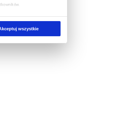
ytkowników.
chcesz uzyskać więcej informacji
.
Akceptuj wszystkie
multirabaty