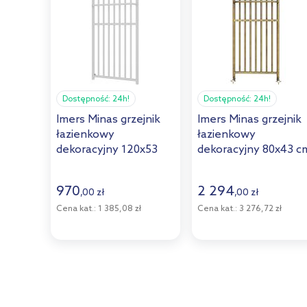
Dostępność:
24h!
Dostępność:
24h!
Imers Minas grzejnik
Imers Minas grzejnik
łazienkowy
łazienkowy
dekoracyjny 120x53
dekoracyjny 80x43 c
cm biały
retro G0044308004
G00453012002
970
2 294
,
00
zł
,
00
zł
Cena kat.:
1 385,08 zł
Cena kat.:
3 276,72 zł