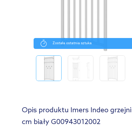
Została ostatnia sztuka
Opis produktu Imers Indeo grzejn
cm biały G00943012002