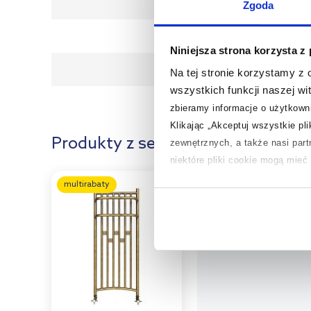
Zgoda
Gwaranc
Niniejsza strona korzysta z
Dane producen
Na tej stronie korzystamy z
wszystkich funkcji naszej wi
zbieramy informacje o użytkowni
Klikając „Akceptuj wszystkie pl
Produkty z serii:
zewnętrznych, a także nasi par
niektóre pliki cookie mogą mie
multirabaty
Aby uzyskać więcej informacji na
na temat plików cookie i tego, d