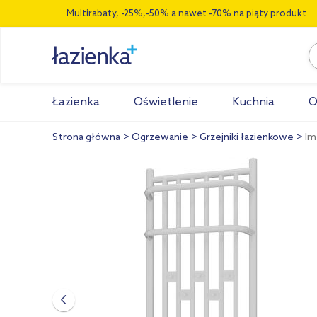
Multirabaty, -25%,-50% a nawet -70% na piąty produkt
Łazienka
Oświetlenie
Kuchnia
O
Strona główna
Ogrzewanie
Grzejniki łazienkowe
Im