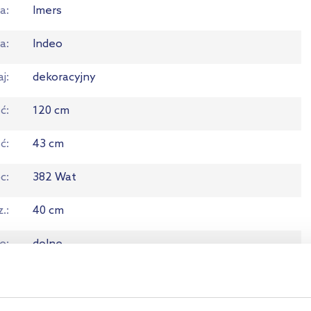
a
Imers
ia
Indeo
aj
dekoracyjny
ć
120 cm
ść
43 cm
c
382 Wat
z.
40 cm
ie
dolne
or
biały
N
2019990056414