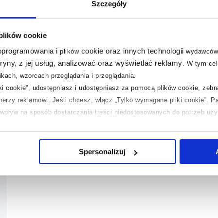
Szczegóły
ja
Pobierz
 plików cookie
ta
Zobacz
 oprogramowania i
cookie oraz innych technologii
plików
wydawców
tryny, z jej usług, analizować oraz wyświetlać reklamy
.
W tym cel
kach, wzorcach przeglądania i przeglądania.
iki cookie”, udostępniasz i udostępniasz za pomocą plików cookie, zeb
tnerzy reklamowi.
Jeśli chcesz, włącz „Tylko wymagane pliki cookie”.
Pa
ć wpływ na sposób dostarczania treści niedostosowanych do potrzeb uż
 temat plików plików cookie, kliknij „Ustawienia plików cookie”.
Jeśli 
laczego ich przepisy, przejdź do zakładek „Informacje o plikach cookie”
Spersonalizuj