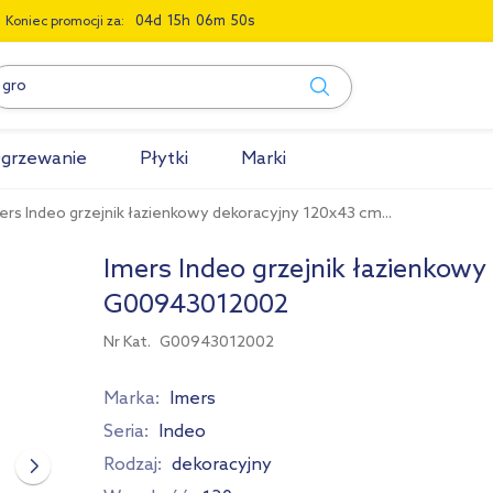
0
4
1
5
0
6
4
9
Koniec promocji za:
grzewanie
Płytki
Marki
ers Indeo grzejnik łazienkowy dekoracyjny 120x43 cm...
Imers Indeo grzejnik łazienkowy
G00943012002
Nr Kat.
G00943012002
Marka:
Imers
Seria:
Indeo
Rodzaj:
dekoracyjny