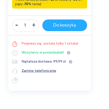
piąty
-70%
taniej!
Do koszyka
Pospiesz się,
została tylko 1 sztuka!
Wysyłamy
w poniedziałek!
99
,
99
zł
Najtańsza dostawa:
Zamów telefonicznie