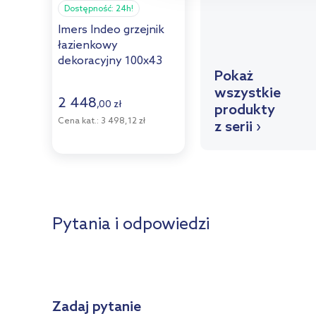
Dostępność:
24h!
Imers Indeo grzejnik
łazienkowy
dekoracyjny 100x43
Pokaż
cm retro
G00943010004
wszystkie
2 448
,
00
zł
produkty
Cena kat.:
3 498,12 zł
z serii ›
Pytania i odpowiedzi
Zadaj pytanie