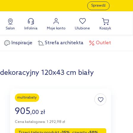
Sprawdź
Salon
Infolinia
Moje konto
Ulubione
Koszyk
Inspiracje
Strefa architekta
Outlet
 dekoracyjny 120x43 cm biały
multirabaty
905
,
00
zł
Cena katalogowa: 1 292,98 zł
Trzeci tańszy produkt
-25%
, czwarty
-50%
,