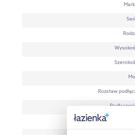
Mark
Ser
Rodz
Wysokoś
Szeroko
Mo
Rozstaw podłąc
Podłączen
Kol
Kod EA