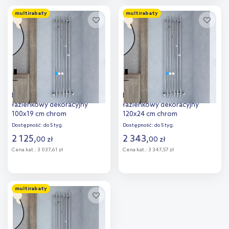
Do koszyka
Do koszyka
multirabaty
multirabaty
Imers Aries grzejnik
Imers Aries grzejnik
łazienkowy dekoracyjny
łazienkowy dekoracyjny
100x19 cm chrom
120x24 cm chrom
G00119010003
G00124012003
Dostępność:
do 5 tyg.
Dostępność:
do 5 tyg.
2 125
,
2 343
,
00
zł
00
zł
Cena kat.:
3 037,61 zł
Cena kat.:
3 347,57 zł
Do koszyka
Do koszyka
multirabaty