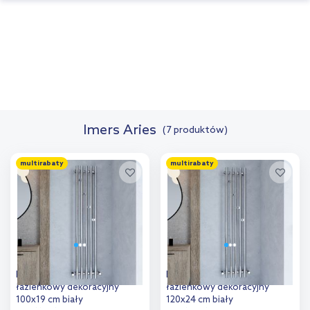
Imers Aries
(7 produktów)
multirabaty
multirabaty
Imers Aries grzejnik
Imers Aries grzejnik
łazienkowy dekoracyjny
łazienkowy dekoracyjny
100x19 cm biały
120x24 cm biały