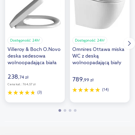
Dostępność:
24h!
Dostępność:
24h!
Villeroy & Boch O.Novo
Omnires Ottawa miska
deska sedesowa
WC z deską
wolnoopadająca biała
wolnoopadającą biały
9M38S101/9M38S1R1
połysk OTTAWAMWBP
238
,
74
zł
789
,
99
zł
Cena kat.:
764,57 zł
(14)
(3)