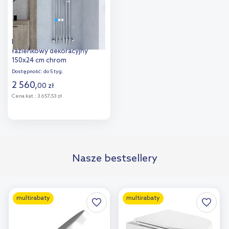
Imers Aries grzejnik
łazienkowy dekoracyjny
150x24 cm chrom
G00124015003
Dostępność:
do 5 tyg.
2 560
,
00
zł
Cena kat.:
3 657,53 zł
Do koszyka
Nasze bestsellery
multirabaty
multirabaty