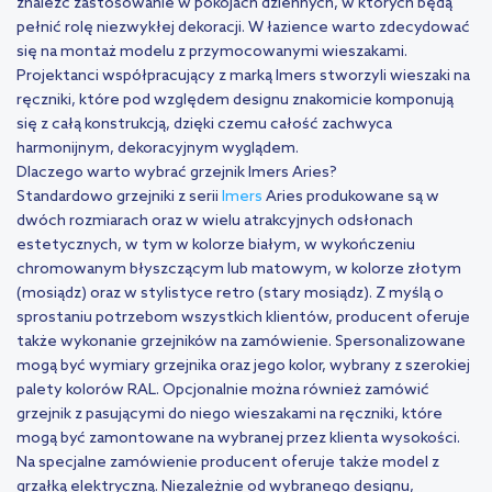
znaleźć zastosowanie w pokojach dziennych, w których będą
pełnić rolę niezwykłej dekoracji. W łazience warto zdecydować
się na montaż modelu z przymocowanymi wieszakami.
Projektanci współpracujący z marką Imers stworzyli wieszaki na
ręczniki, które pod względem designu znakomicie komponują
się z całą konstrukcją, dzięki czemu całość zachwyca
harmonijnym, dekoracyjnym wyglądem.
Dlaczego warto wybrać grzejnik Imers Aries?
Standardowo grzejniki z serii
Imers
Aries produkowane są w
dwóch rozmiarach oraz w wielu atrakcyjnych odsłonach
estetycznych, w tym w kolorze białym, w wykończeniu
chromowanym błyszczącym lub matowym, w kolorze złotym
(mosiądz) oraz w stylistyce retro (stary mosiądz). Z myślą o
sprostaniu potrzebom wszystkich klientów, producent oferuje
także wykonanie grzejników na zamówienie. Spersonalizowane
mogą być wymiary grzejnika oraz jego kolor, wybrany z szerokiej
palety kolorów RAL. Opcjonalnie można również zamówić
grzejnik z pasującymi do niego wieszakami na ręczniki, które
mogą być zamontowane na wybranej przez klienta wysokości.
Na specjalne zamówienie producent oferuje także model z
grzałką elektryczną. Niezależnie od wybranego designu,