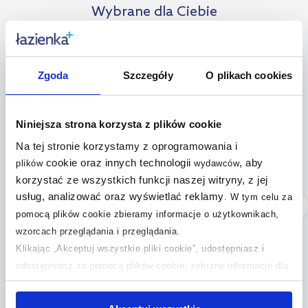
Wybrane dla Ciebie
bestseller
multirabaty
Zgoda
Szczegóły
O plikach cookies
Niniejsza strona korzysta z plików cookie
Na tej stronie korzystamy z oprogramowania i
cookie oraz innych technologii
, aby
plików
wydawców
korzystać ze wszystkich funkcji naszej witryny, z jej
usług, analizować oraz wyświetlać reklamy
.
W tym celu za
Dostępność:
24h!
Dostępność:
24h!
pomocą plików cookie zbieramy informacje o użytkownikach,
Geberit Duofix
Omnires Ottawa miska
wzorcach przeglądania i przeglądania.
wsporniki dystansowe
WC z deską
Klikając „Akceptuj wszystkie pliki cookie”, udostępniasz i
111.815.00.1
wolnoopadającą biały
połysk OTTAWAMWBP
udostępniasz za pomocą plików cookie, zebrane informacje dla
użytkowników zewnętrznych, a także nasi partnerzy reklamowi.
149
789
,
99
zł
,
99
zł
Jeśli chcesz, włącz „Tylko wymagane pliki cookie”.
Pamiętaj