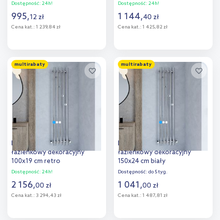
G00119010002
G00124012002
Dostępność:
24h!
Dostępność:
24h!
995
,
1 144
,
12
zł
40
zł
Cena kat.:
1 239,84 zł
Cena kat.:
1 425,82 zł
Do koszyka
Do koszyka
multirabaty
multirabaty
Imers Aries grzejnik
Imers Aries grzejnik
łazienkowy dekoracyjny
łazienkowy dekoracyjny
100x19 cm retro
150x24 cm biały
G00119010004
G00124015002
Dostępność:
24h!
Dostępność:
do 5 tyg.
2 156
,
1 041
,
00
zł
00
zł
Cena kat.:
3 294,43 zł
Cena kat.:
1 487,81 zł