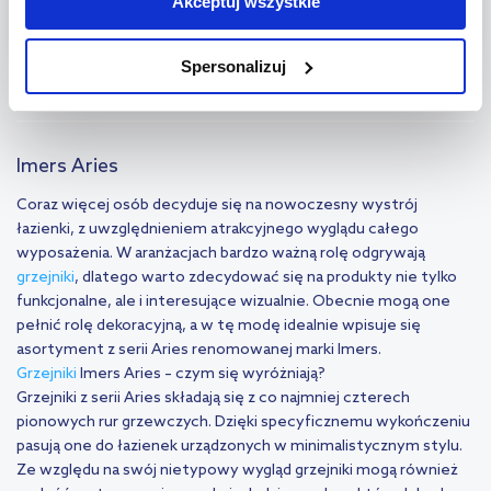
Akceptuj wszystkie
(109)
(14)
jednak, że zablokowane niektóre pliki cookie mogą mieć wpływ
na sposób dostarczania treści niedostosowanych do potrzeb
Spersonalizuj
użytkowników.
Aby uzyskać więcej informacji na temat plików plików cookie,
kliknij „Ustawienia plików cookie”.
Jeśli chcesz uzyskać więcej
Imers Aries
informacji na temat plików cookie i tego, dlaczego ich przepisy,
Coraz więcej osób decyduje się na nowoczesny wystrój
przejdź do zakładek „Informacje o plikach cookie”.
łazienki, z uwzględnieniem atrakcyjnego wyglądu całego
wyposażenia. W aranżacjach bardzo ważną rolę odgrywają
grzejniki
, dlatego warto zdecydować się na produkty nie tylko
funkcjonalne, ale i interesujące wizualnie. Obecnie mogą one
pełnić rolę dekoracyjną, a w tę modę idealnie wpisuje się
asortyment z serii Aries renomowanej marki Imers.
Grzejniki
Imers Aries – czym się wyróżniają?
Grzejniki z serii Aries składają się z co najmniej czterech
pionowych rur grzewczych. Dzięki specyficznemu wykończeniu
pasują one do łazienek urządzonych w minimalistycznym stylu.
Ze względu na swój nietypowy wygląd grzejniki mogą również