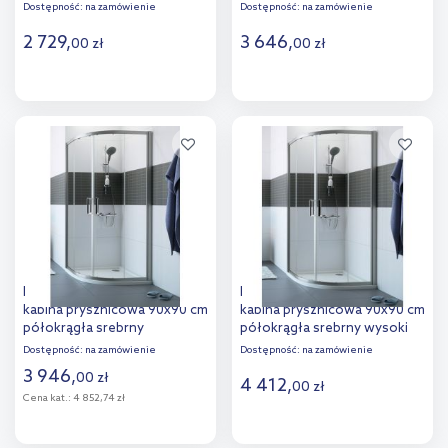
błyszczący/szkło
połysk/szkło przezroczyste
Dostępność:
na zamówienie
Dostępność:
na zamówienie
przezroczyste Anti-Plaque
C24006.069.322
C24002.069.322
2 729
,
3 646
,
00
zł
00
zł
Do koszyka
Do koszyka
Hüppe Classics 2 1/4 koła
Huppe Classics 2 1/4 koła
kabina prysznicowa 90x90 cm
kabina prysznicowa 90x90 cm
półokrągła srebrny
półokrągła srebrny wysoki
mat/szkło przezroczyste
połysk/szkło antiplaque
Dostępność:
na zamówienie
Dostępność:
na zamówienie
Anti-Plaque C20612.087.322
C20602.069.322
3 946
,
00
zł
4 412
,
00
zł
Cena kat.:
4 852,74 zł