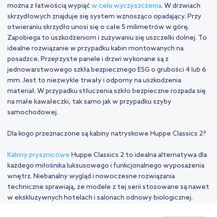
można z łatwością wypiąć
w celu wyczyszczenia
. W drzwiach
skrzydłowych znajduje się system wznosząco opadający. Przy
otwieraniu skrzydło unosi się o całe 5 milimetrów w górę.
Zapobiega to uszkodzeniom i zużywaniu się uszczelki dolnej. To
idealne rozwiązanie w przypadku kabin montowanych na
posadzce. Przejrzyste panele i drzwi wykonane są z
jednowarstwowego szkła bezpiecznego ESG o grubości 4 lub 6
mm. Jest to niezwykle trwały i odporny na uszkodzenia
materiał. W przypadku stłuczenia szkło bezpieczne rozpada się
na małe kawałeczki, tak samo jak w przypadku szyby
samochodowej.
Dla kogo przeznaczone są kabiny natryskowe Huppe Classics 2?
Kabiny prysznicowe
Huppe Classics 2 to idealna alternatywa dla
każdego miłośnika luksusowego i funkcjonalnego wyposażenia
wnętrz. Niebanalny wygląd i nowoczesne rozwiązania
techniczne sprawiają, że modele z tej serii stosowane są nawet
w ekskluzywnych hotelach i salonach odnowy biologicznej.