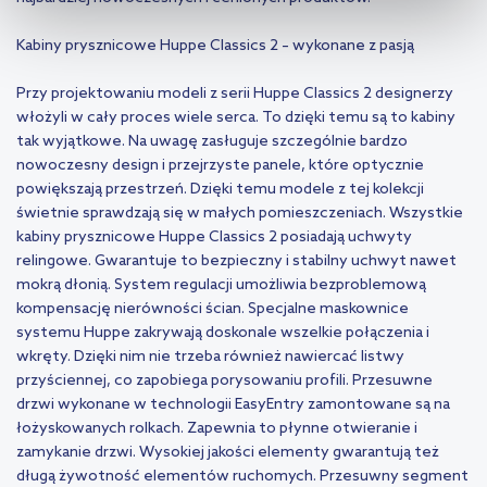
kliknij „Ustawienia plików cookie”.
Jeśli chcesz uzyskać więcej
Kabiny prysznicowe Huppe Classics 2 – wykonane z pasją
informacji na temat plików cookie i tego, dlaczego ich przepisy,
przejdź do zakładek „Informacje o plikach cookie”.
Przy projektowaniu modeli z serii Huppe Classics 2 designerzy
włożyli w cały proces wiele serca. To dzięki temu są to kabiny
tak wyjątkowe. Na uwagę zasługuje szczególnie bardzo
nowoczesny design i przejrzyste panele, które optycznie
powiększają przestrzeń. Dzięki temu modele z tej kolekcji
świetnie sprawdzają się w małych pomieszczeniach. Wszystkie
kabiny prysznicowe Huppe Classics 2 posiadają uchwyty
relingowe. Gwarantuje to bezpieczny i stabilny uchwyt nawet
mokrą dłonią. System regulacji umożliwia bezproblemową
kompensację nierówności ścian. Specjalne maskownice
systemu Huppe zakrywają doskonale wszelkie połączenia i
wkręty. Dzięki nim nie trzeba również nawiercać listwy
przyściennej, co zapobiega porysowaniu profili. Przesuwne
drzwi wykonane w technologii EasyEntry zamontowane są na
łożyskowanych rolkach. Zapewnia to płynne otwieranie i
zamykanie drzwi. Wysokiej jakości elementy gwarantują też
długą żywotność elementów ruchomych. Przesuwny segment