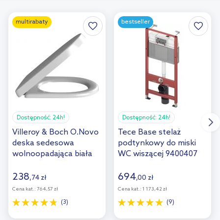
multirabaty
bestseller
Dostępność:
24h!
Dostępność:
24h!
Villeroy & Boch O.Novo
Tece Base stelaż
deska sedesowa
podtynkowy do miski
wolnoopadająca biała
WC wiszącej 9400407
9M38S101/9M38S1R1
238
694
,
74
zł
,
00
zł
Cena kat.:
764,57 zł
Cena kat.:
1 173,42 zł
(3)
(9)