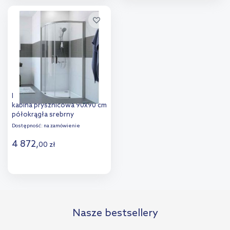
Do koszyka
Do koszyka
Huppe Classics 2 1/4 koła
kabina prysznicowa 90x90 cm
półokrągła srebrny
mat/szkło przezroczyste
Dostępność:
na zamówienie
C25502087322
4 872
,
00
zł
Do koszyka
Nasze bestsellery