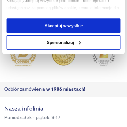
Klikając „Akceptuj wszystkie pliki cookie”, udostępniasz i
udostępniasz za pomocą plików cookie, zebrane informacje dla
użytkowników zewnętrznych, a także nasi partnerzy reklamowi.
Jeśli chcesz, włącz „Tylko wymagane pliki cookie”.
Pamiętaj
Akceptuj wszystkie
jednak, że zablokowane niektóre pliki cookie mogą mieć wpływ
na sposób dostarczania treści niedostosowanych do potrzeb
Spersonalizuj
użytkowników.
Aby uzyskać więcej informacji na temat plików plików cookie,
kliknij „Ustawienia plików cookie”.
Jeśli chcesz uzyskać więcej
informacji na temat plików cookie i tego, dlaczego ich przepisy,
przejdź do zakładek „Informacje o plikach cookie”.
Odbiór zamówienia
w 1986 miastach!
Nasza infolinia
Poniedziałek - piątek: 8-17