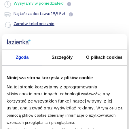
Wysyłamy
w poniedziałek!
19
,
99
zł
Najtańsza dostawa:
Zamów telefonicznie
Opis produktu
Zgoda
Szczegóły
O plikach cookies
Dane techniczne
Pytania i odpowiedzi
Niniejsza strona korzysta z plików cookie
Na tej stronie korzystamy z oprogramowania i
cookie oraz innych technologii
, aby
plików
wydawców
korzystać ze wszystkich funkcji naszej witryny, z jej
Nasze nagrody
WSZYSTKIE
usług, analizować oraz wyświetlać reklamy
.
W tym celu za
pomocą plików cookie zbieramy informacje o użytkownikach,
wzorcach przeglądania i przeglądania.
Sklep z wyposażeniem łazienek
nr 1 w Polsce!