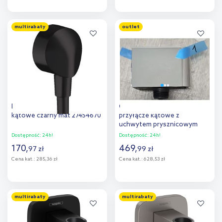
Do koszyka
Do koszyka
multirabaty
outlet
Hansgrohe Fixfit E przyłącze
Outlet - Hansgrohe FixFit E
kątowe czarny mat 27454670
przyłącze kątowe z
uchwytem prysznicowym
chrom 26889000
Dostępność:
24h!
Dostępność:
24h!
170
,
469
,
97
zł
99
zł
Cena kat.:
285,36 zł
Cena kat.:
628,53 zł
Do koszyka
Do koszyka
multirabaty
multirabaty