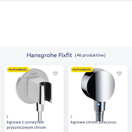
Hansgrohe Fixfit
(46 produktów)
multirabaty
multirabaty
Hansgrohe FixFit S przyłącze
Hansgrohe Fixfit S przyłącze
kątowe z uchwytem
kątowe chrom 26453000
prysznicowym chrom