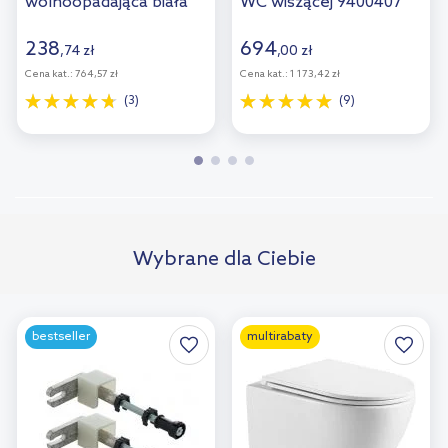
wolnoopadająca biała
WC wiszącej 9400407
9M38S101/9M38S1R1
238
694
,
74
zł
,
00
zł
Cena kat.:
764,57 zł
Cena kat.:
1 173,42 zł
(3)
(9)
Wybrane dla Ciebie
bestseller
multirabaty