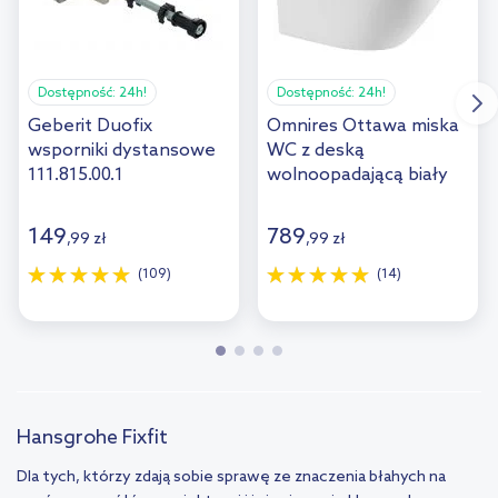
Dostępność:
24h!
Dostępność:
24h!
Geberit Duofix
Omnires Ottawa miska
wsporniki dystansowe
WC z deską
111.815.00.1
wolnoopadającą biały
połysk OTTAWAMWBP
149
789
,
99
zł
,
99
zł
(109)
(14)
Hansgrohe Fixfit
Dla tych, którzy zdają sobie sprawę ze znaczenia błahych na