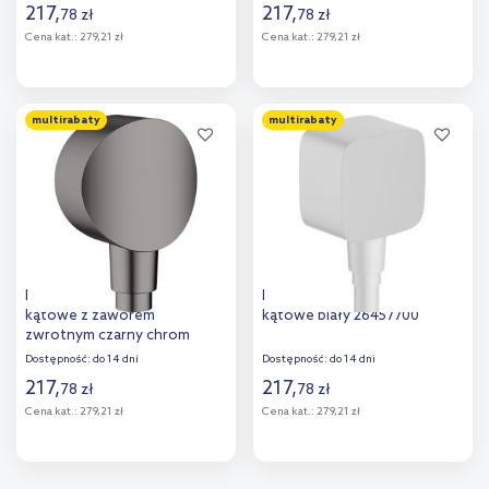
217
,
217
,
78
zł
78
zł
Cena kat.:
279,21 zł
Cena kat.:
279,21 zł
Do koszyka
Do koszyka
multirabaty
multirabaty
Hansgrohe FixFIt S przyłącze
Hansgrohe Fixfit przyłącze
kątowe z zaworem
kątowe biały 26457700
zwrotnym czarny chrom
szczotkowany 26453340
Dostępność:
do 14 dni
Dostępność:
do 14 dni
217
,
217
,
78
zł
78
zł
Cena kat.:
279,21 zł
Cena kat.:
279,21 zł
Do koszyka
Do koszyka