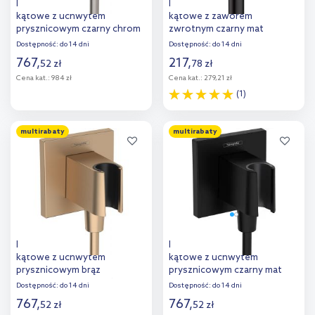
Hansgrohe FixFit E przyłącze
Hansgrohe Fixfit przyłącze
kątowe z uchwytem
kątowe z zaworem
prysznicowym czarny chrom
zwrotnym czarny mat
szczotkowany 26889340
26457670
Dostępność:
do 14 dni
Dostępność:
do 14 dni
767
,
217
,
52
zł
78
zł
Cena kat.:
984 zł
Cena kat.:
279,21 zł
(1)
Do koszyka
Do koszyka
multirabaty
multirabaty
Hansgrohe FixFit E przyłącze
Hansgrohe FixFit E przyłącze
kątowe z uchwytem
kątowe z uchwytem
prysznicowym brąz
prysznicowym czarny mat
szczotkowany 26889140
26889670
Dostępność:
do 14 dni
Dostępność:
do 14 dni
767
,
767
,
52
zł
52
zł