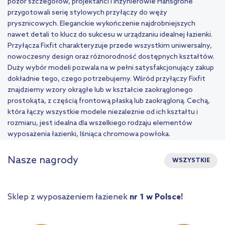
pozór szczegółów, projektanci i inżynierowie Hansgrohe
przygotowali serię stylowych przyłączy do węży
prysznicowych. Eleganckie wykończenie najdrobniejszych
nawet detali to klucz do sukcesu w urządzaniu idealnej łazienki.
Przyłącza Fixfit charakteryzuje przede wszystkim uniwersalny,
nowoczesny design oraz różnorodność dostępnych kształtów.
Duży wybór modeli pozwala na w pełni satysfakcjonujący zakup
dokładnie tego, czego potrzebujemy. Wśród przyłączy Fixfit
znajdziemy wzory okrągłe lub w kształcie zaokrąglonego
prostokąta, z częścią frontową płaską lub zaokrągloną. Cechą,
która łączy wszystkie modele niezależnie od ich kształtu i
rozmiaru, jest idealna dla wszelkiego rodzaju elementów
wyposażenia łazienki, lśniąca chromowa powłoka.
Nasze nagrody
WSZYSTKIE
Sklep z wyposażeniem łazienek
nr 1 w Polsce!