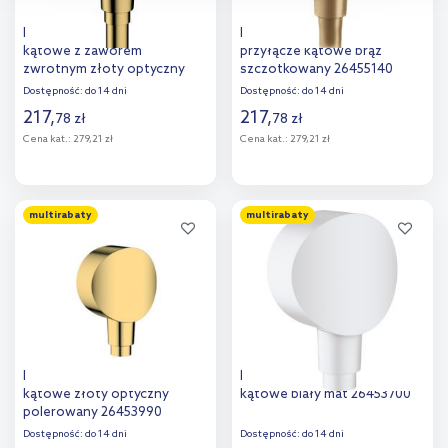
przejdź do zakładek „Informacje o plikach cookie”.
Hansgrohe Fixfit przyłącze
Hansgrohe Fixfit Square
kątowe z zaworem
przyłącze kątowe brąz
zwrotnym złoty optyczny
szczotkowany 26455140
polerowany 26457990
Dostępność:
do 14 dni
Dostępność:
do 14 dni
217
,
217
,
78
zł
78
zł
Cena kat.:
279,21 zł
Cena kat.:
279,21 zł
Do koszyka
Do koszyka
multirabaty
multirabaty
Hansgrohe FixFit przyłącze
Hansgrohe FixFIt S przyłącze
kątowe złoty optyczny
kątowe biały mat 26453700
polerowany 26453990
Dostępność:
do 14 dni
Dostępność:
do 14 dni