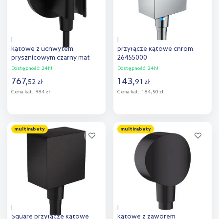
Hansgrohe FixFit S przyłącze
Hansgrohe Fixfit Square
kątowe z uchwytem
przyłącze kątowe chrom
prysznicowym czarny mat
26455000
26888670
Dostępność:
24h!
Dostępność:
24h!
767
,
143
,
52
zł
91
zł
Cena kat.:
984 zł
Cena kat.:
184,50 zł
Do koszyka
Do koszyka
multirabaty
multirabaty
Hansgrohe Fixfit Porter
Hansgrohe FixFit przyłącze
Square przyłącze kątowe
kątowe z zaworem