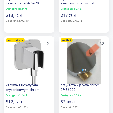
czarny mat 26455670
zwrotnym czarny mat
26453670
Dostępność:
24h!
Dostępność:
24h!
213
,
217
,
42
zł
78
zł
Cena kat.:
279,21 zł
Cena kat.:
279,21 zł
Do koszyka
Do koszyka
multirabaty
outlet
Hansgrohe FixFit Q przyłącze
Outlet - Hansgrohe Fixfit S
kątowe z uchwytem
przyłącze kątowe chrom
prysznicowym chrom
27456000
26887000
Dostępność:
24h!
Dostępność:
24h!
512
,
53
,
32
zł
80
zł
Cena kat.:
656,82 zł
Cena kat.:
377,61 zł