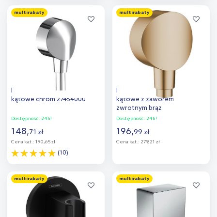
Do koszyka
Do koszyka
multirabaty
multirabaty
Hansgrohe Fixfit E przyłącze
Hansgrohe FixFit przyłącze
kątowe chrom 27454000
kątowe z zaworem
zwrotnym brąz
szczotkowany 26453140
Dostępność:
24h!
Dostępność:
24h!
148
,
196
,
71
zł
99
zł
Cena kat.:
190,65 zł
Cena kat.:
279,21 zł
(10)
Do koszyka
Do koszyka
multirabaty
multirabaty