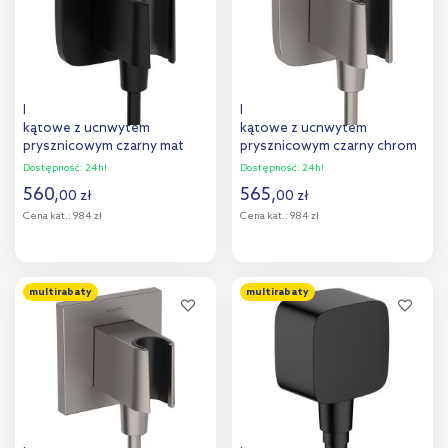
Hansgrohe FixFit Q przyłącze
Hansgrohe FixFit Q przyłącze
kątowe z uchwytem
kątowe z uchwytem
prysznicowym czarny mat
prysznicowym czarny chrom
26887670
szczotkowany 26887340
Dostępność:
24h!
Dostępność:
24h!
560
,
565
,
00
zł
00
zł
Cena kat.:
984 zł
Cena kat.:
984 zł
Do koszyka
Do koszyka
multirabaty
multirabaty