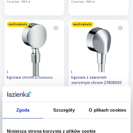
Cena kat.:
984 zł
Cena kat.:
984 zł
Do koszyka
Do koszyka
multirabaty
multirabaty
Hansgrohe Fixfit przyłącze
Hansgrohe Fixfit przyłącze
kątowe chrom 27506000
kątowe z zaworem
zwrotnym chrom 27458000
Dostępność:
do 14 dni
Dostępność:
do 14 dni
195
,
286
,
72
zł
86
zł
Cena kat.:
250,92 zł
Cena kat.:
367,77 zł
Zgoda
Szczegóły
O plikach cookies
(3)
Do koszyka
Do koszyka
multirabaty
multirabaty
Niniejsza strona korzysta z plików cookie