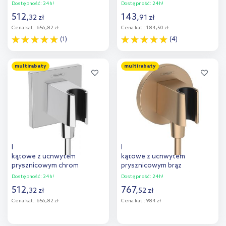
26888000
Dostępność:
24h!
Dostępność:
24h!
512
,
143
,
32
zł
91
zł
Cena kat.:
656,82 zł
Cena kat.:
184,50 zł
(1)
(4)
Do koszyka
Do koszyka
multirabaty
multirabaty
Hansgrohe FixFit E przyłącze
Hansgrohe FixFit S przyłącze
kątowe z uchwytem
kątowe z uchwytem
prysznicowym chrom
prysznicowym brąz
26889000
szczotkowany 26888140
Dostępność:
24h!
Dostępność:
24h!
512
,
767
,
32
zł
52
zł
Cena kat.:
656,82 zł
Cena kat.:
984 zł