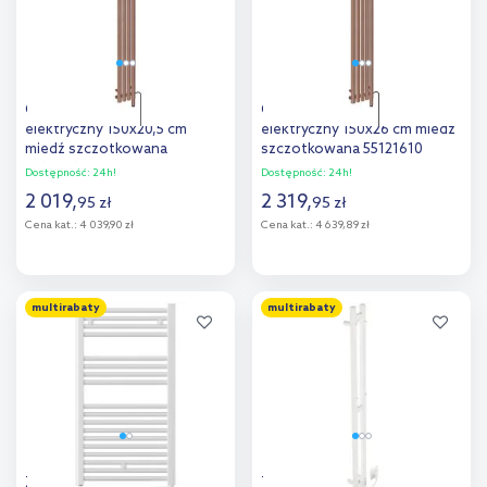
Oltens Stang (e) grzejnik
Oltens Stang (e) grzejnik
elektryczny 150x20,5 cm
elektryczny 150x26 cm miedź
miedź szczotkowana
szczotkowana 55121610
55120610
Dostępność:
24h!
Dostępność:
24h!
2 019
,
2 319
,
95
zł
95
zł
Cena kat.:
4 039,90 zł
Cena kat.:
4 639,89 zł
Do koszyka
Do koszyka
multirabaty
multirabaty
Dodaj do
Dodaj do
porównania
porównania
Zehnder Aura grzejnik
Thermoval TVB grzejnik