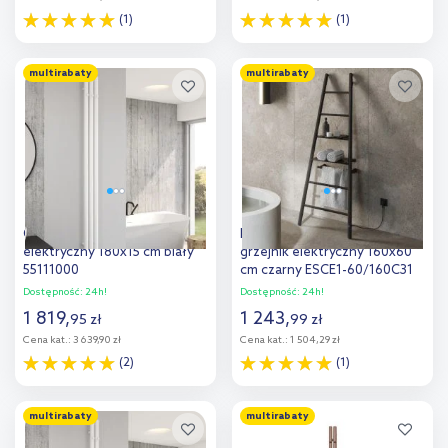
(1)
(1)
Do koszyka
Do koszyka
multirabaty
multirabaty
Dodaj do
Dodaj do
porównania
porównania
Oltens Stang (e) grzejnik
Instal Projekt Escada Electro
elektryczny 180x15 cm biały
grzejnik elektryczny 160x60
55111000
cm czarny ESCE1-60/160C31
Dostępność:
24h!
Dostępność:
24h!
1 819
,
1 243
,
95
zł
99
zł
Cena kat.:
3 639,90 zł
Cena kat.:
1 504,29 zł
(2)
(1)
Do koszyka
Do koszyka
multirabaty
multirabaty
Dodaj do
Dodaj do