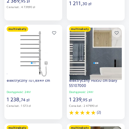
2 369
,
95
zł
1 211
,
30
zł
Cena kat.:
4 739,90 zł
Do koszyka
Do koszyka
multirabaty
multirabaty
Dodaj do
Dodaj do
porównania
porównania
Thermoval TVX grzejnik
Oltens Vanlig (e) grzejnik
elektryczny 101,8x49 cm
elektryczny 96x50 cm biały
55107000
Dostępność:
24h!
Dostępność:
24h!
1 238
,
1 239
,
74
zł
95
zł
Cena kat.:
1 573 zł
Cena kat.:
2 479,90 zł
(2)
Do koszyka
Do koszyka
multirabaty
multirabaty