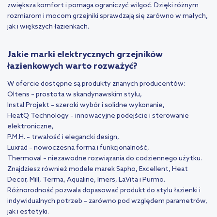
zwiększa komfort i pomaga ograniczyć wilgoć. Dzięki różnym
rozmiarom i mocom grzejniki sprawdzają się zarówno w małych,
jak i większych łazienkach.
Jakie marki elektrycznych grzejników
łazienkowych warto rozważyć?
W ofercie dostępne są produkty znanych producentów:
Oltens – prostota w skandynawskim stylu,
Instal Projekt – szeroki wybór i solidne wykonanie,
HeatQ Technology – innowacyjne podejście i sterowanie
elektroniczne,
P.M.H. – trwałość i elegancki design,
Luxrad – nowoczesna forma i funkcjonalność,
Thermoval – niezawodne rozwiązania do codziennego użytku.
Znajdziesz również modele marek Sapho, Excellent, Heat
Decor, Mill, Terma, Aqualine, Imers, LaVita i Purmo.
Różnorodność pozwala dopasować produkt do stylu łazienki i
indywidualnych potrzeb – zarówno pod względem parametrów,
jak i estetyki.