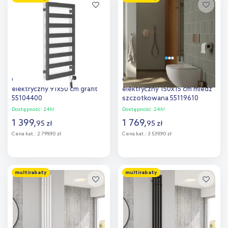
Dodaj do
Dodaj do
porównania
porównania
Oltens Benk (e) grzejnik
Oltens Stang (e) grzejnik
elektryczny 91x50 cm grafit
elektryczny 150x15 cm miedź
55104400
szczotkowana 55119610
Dostępność:
24h!
Dostępność:
24h!
1 399
,
1 769
,
95
zł
95
zł
Cena kat.:
2 799,90 zł
Cena kat.:
3 539,90 zł
Do koszyka
Do koszyka
multirabaty
multirabaty
Dodaj do
Dodaj do
porównania
porównania