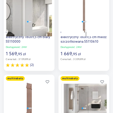
porównania
porównania
Oltens Stang (e) grzejnik
Oltens Stang (e) grzejnik
elektryczny 180x9,5 cm biały
elektryczny 180x9,5 cm miedź
55110000
szczotkowana 55110610
Dostępność:
24h!
Dostępność:
24h!
1 569
,
1 669
,
95
zł
95
zł
Cena kat.:
3 139,89 zł
Cena kat.:
3 339,89 zł
(2)
Do koszyka
Do koszyka
multirabaty
multirabaty
Dodaj do
Dodaj do
porównania
porównania