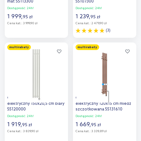
mat 55113300
55107300
Dostępność:
24h!
Dostępność:
24h!
1 999
,
1 239
,
95
zł
95
zł
Cena kat.:
3 999,90 zł
Cena kat.:
2 479,90 zł
(3)
Do koszyka
Do koszyka
multirabaty
multirabaty
Dodaj do
Dodaj do
porównania
porównania
Oltens Stang (e) grzejnik
Oltens Stang (e) grzejnik
elektryczny 150x20,5 cm biały
elektryczny 120x15 cm miedź
55120000
szczotkowana 55131610
Dostępność:
24h!
Dostępność:
24h!
1 919
,
1 669
,
95
zł
95
zł
Cena kat.:
3 839,90 zł
Cena kat.:
3 339,89 zł