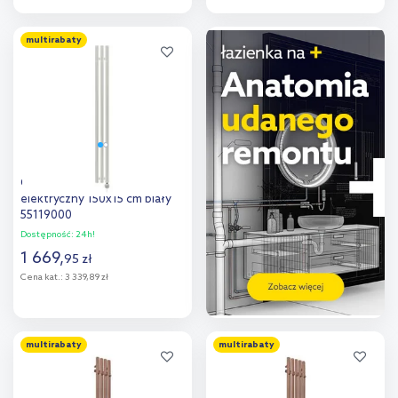
Do koszyka
Do koszyka
multirabaty
Dodaj do
Dodaj do
porównania
porównania
Oltens Stang (e) grzejnik
elektryczny 150x15 cm biały
55119000
Dostępność:
24h!
1 669
,
95
zł
Cena kat.:
3 339,89 zł
Do koszyka
multirabaty
multirabaty
Dodaj do
porównania