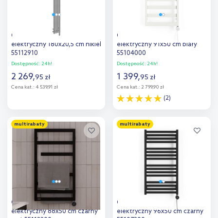
Oltens Stang (e) grzejnik
Oltens Benk (e) grzejnik
elektryczny 180x20,5 cm nikiel
elektryczny 91x50 cm biały
55112910
55104000
Dostępność:
24h!
Dostępność:
24h!
2 269
,
1 399
,
95
zł
95
zł
Cena kat.:
4 539,91 zł
Cena kat.:
2 799,90 zł
(2)
Do koszyka
Do koszyka
multirabaty
multirabaty
Dodaj do
Dodaj do
porównania
porównania
Oltens Flamma (e) grzejnik
Oltens Vanlig (e) grzejnik
elektryczny 88x50 cm czarny
elektryczny 96x50 cm czarny