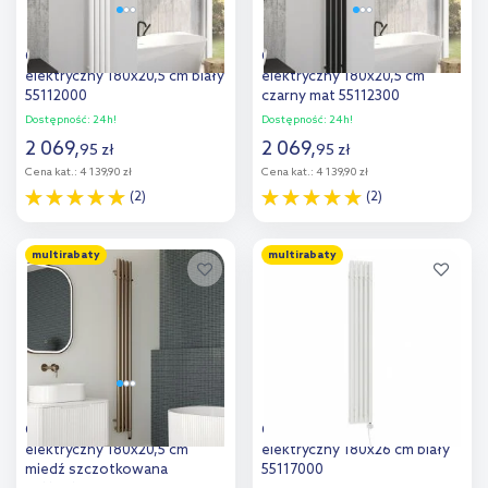
Oltens Stang (e) grzejnik
Oltens Stang (e) grzejnik
elektryczny 180x20,5 cm biały
elektryczny 180x20,5 cm
55112000
czarny mat 55112300
Dostępność:
24h!
Dostępność:
24h!
2 069
,
2 069
,
95
zł
95
zł
Cena kat.:
4 139,90 zł
Cena kat.:
4 139,90 zł
(2)
(2)
Do koszyka
Do koszyka
multirabaty
multirabaty
Dodaj do
Dodaj do
porównania
porównania
Oltens Stang (e) grzejnik
Oltens Stang (e) grzejnik
elektryczny 180x20,5 cm
elektryczny 180x26 cm biały
miedź szczotkowana
55117000