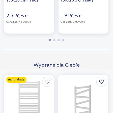
150x26 cm miedź
150x20,5 cm biały
szczotkowana 55121610
55120000
2 319
1 919
,
95
zł
,
95
zł
Cena kat.:
4 639,89 zł
Cena kat.:
3 839,90 zł
Wybrane dla Ciebie
multirabaty