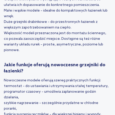
ułatwia ich dopasowanie do konkretnego pomieszczenia.
Małe i wąskie modele – idealne do kompaktowych łazienek lub
wnęk.
Duże grzejniki drabinkowe – do przestronnych łazienek z
większym zapotrzebowaniem na ciepło.
Większość modeli przeznaczona jest do montażu ściennego,
co pozwala zaoszczędzić miejsce. Dostępne są też różne
warianty układu rurek – proste, asymetryczne, poziome lub
pionowe.
Jakie funkcje oferują nowoczesne grzejniki do
łazienki?
Nowoczesne modele oferują szereg praktycznych funkcji:
termostat – do ustawiania i utrzymywania stałej temperatury,
programator czasowy – umożliwia zaplanowanie godzin
działania,
szybkie nagrzewanie – szczególnie przydatne w chłodne
poranki,
funkcja suszenia ręczników – dla większej higieny i wygody,