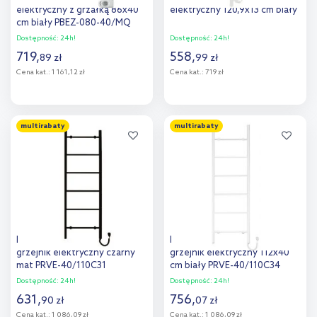
elektryczny z grzałką 86x40
elektryczny 120,9x13 cm biały
cm biały PBEZ-080-40/MQ
Dostępność:
24h!
Dostępność:
24h!
719
,
558
,
89
zł
99
zł
Cena kat.:
1 161,12 zł
Cena kat.:
719 zł
Do koszyka
Do koszyka
multirabaty
multirabaty
Dodaj do
Dodaj do
porównania
porównania
Instal Projekt Primavera
Instal Projekt Primavera
grzejnik elektryczny czarny
grzejnik elektryczny 112x40
mat PRVE-40/110C31
cm biały PRVE-40/110C34
Dostępność:
24h!
Dostępność:
24h!
631
,
756
,
90
zł
07
zł
Cena kat.:
1 086,09 zł
Cena kat.:
1 086,09 zł