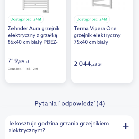
Dostępność:
24h!
Dostępność:
24h!
Zehnder Aura grzejnik
Terma Vipera One
elektryczny z grzałką
grzejnik elektryczny
86x40 cm biały PBEZ-
75x40 cm biały
080-40/MQ
WWVPN075040K916E1P
719
,
89
zł
2 044
,
28
zł
Cena kat.:
1 161,12 zł
Pytania i odpowiedzi (4)
Ile kosztuje godzina grzania grzejnikiem
+
elektrycznym?