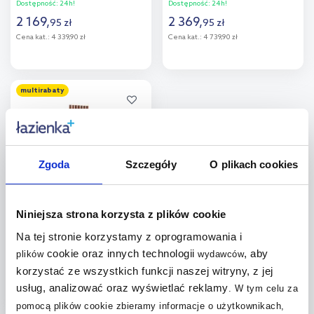
55112610
Dostępność:
24h!
Dostępność:
24h!
2 169
,
2 369
,
95
zł
95
zł
Cena kat.:
4 339,90 zł
Cena kat.:
4 739,90 zł
Do koszyka
Do koszyka
multirabaty
Dodaj do
Dodaj do
porównania
porównania
Zgoda
Szczegóły
O plikach cookies
Oltens Stang (e) grzejnik
Niniejsza strona korzysta z plików cookie
elektryczny 150x37 cm miedź
szczotkowana 55128610
Na tej stronie korzystamy z oprogramowania i
Dostępność:
24h!
cookie oraz innych technologii
, aby
plików
wydawców
2 669
,
95
zł
korzystać ze wszystkich funkcji naszej witryny, z jej
Cena kat.:
5 339,90 zł
usług, analizować oraz wyświetlać reklamy
.
W tym celu za
pomocą plików cookie zbieramy informacje o użytkownikach,