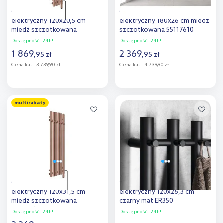
Oltens Stang (e) grzejnik
Oltens Stang (e) grzejnik
elektryczny 120x20,5 cm
elektryczny 180x26 cm miedź
miedź szczotkowana
szczotkowana 55117610
55132610
Dostępność:
24h!
Dostępność:
24h!
1 869
,
2 369
,
95
zł
95
zł
Cena kat.:
3 739,90 zł
Cena kat.:
4 739,90 zł
Do koszyka
Do koszyka
multirabaty
Dodaj do
Dodaj do
porównania
porównania
Oltens Stang (e) grzejnik
Sapho Papinado grzejnik
elektryczny 120x31,5 cm
elektryczny 120x26,3 cm
miedź szczotkowana
czarny mat ER350
55134610
Dostępność:
24h!
Dostępność:
24h!