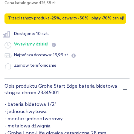
Cena katalogowa: 425,58 zł
Trzeci tańszy produkt
-25%
, czwarty
-50%
, piąty
-70%
taniej!
Dostępne: 10 szt.
Wysyłamy
dzisiaj!
19
,
99
zł
Najtańsza dostawa:
Zamów telefonicznie
Opis produktu Grohe Start Edge bateria bidetowa
stojąca chrom 23345001
- bateria bidetowa 1/2"
- jednouchwytowa
- montaż: jednootworowy
- metalowa dźwignia
- Grohe Long-Life głowica ceramiczna 28 mm