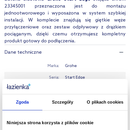
23345001 przeznaczona jest do montażu
jednootworowego i wyposażona w system szybkiej
instalacji. W komplecie znajdują się giętkie węże
przyłączeniowe oraz zestaw odpływowy z drążkiem
pociąganym, dzięki czemu otrzymujesz kompletny
produkt gotowy do podłączenia.
Dane techniczne
Marka
Grohe
Seria
Start Edge
Montaż
stojąca
Typ
jednouchwytowa
Zgoda
Szczegóły
O plikach cookies
Rodzaj
zwykła
Niniejsza strona korzysta z plików cookie
Kolor
chrom