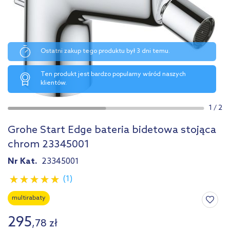
Ostatni zakup tego produktu był 3 dni temu.
Ten produkt jest bardzo popularny wśród naszych
klientów.
1
/
2
Grohe Start Edge bateria bidetowa stojąca
chrom 23345001
Nr Kat.
23345001
(1)
multirabaty
295
,
78
zł