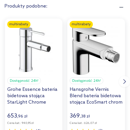
Produkty podobne:
multirabaty
multirabaty
Dostępność:
24h!
Dostępność:
24h!
Grohe Essence bateria
Hansgrohe Vernis
bidetowa stojąca
Blend bateria bidetowa
StarLight Chrome
stojąca EcoSmart chrom
32935001
71210000
653
369
,
96
zł
,
38
zł
Cena kat.:
940,95 zł
Cena kat.:
626,07 zł