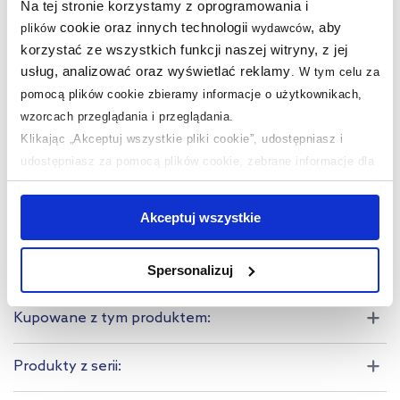
Na tej stronie korzystamy z oprogramowania i
Z korkiem
tak
cookie oraz innych technologii
, aby
plików
wydawców
korzystać ze wszystkich funkcji naszej witryny, z jej
Szczegóły koloru Grohe
StarLight Chrome
usług, analizować oraz wyświetlać reklamy
.
W tym celu za
Kod EAN
4005176556500
pomocą plików cookie zbieramy informacje o użytkownikach,
wzorcach przeglądania i przeglądania.
Wymiary z opakowaniem
17 x 7 x 35 cm
Klikając „Akceptuj wszystkie pliki cookie”, udostępniasz i
Waga z opakowaniem
1,55 kg
udostępniasz za pomocą plików cookie, zebrane informacje dla
użytkowników zewnętrznych, a także nasi partnerzy reklamowi.
Gwarancja
Pobierz
Jeśli chcesz, włącz „Tylko wymagane pliki cookie”.
Pamiętaj
Akceptuj wszystkie
jednak, że zablokowane niektóre pliki cookie mogą mieć wpływ
Dane producenta
Zobacz
na sposób dostarczania treści niedostosowanych do potrzeb
Spersonalizuj
użytkowników.
Kupowane z tym produktem:
Aby uzyskać więcej informacji na temat plików plików cookie,
kliknij „Ustawienia plików cookie”.
Jeśli chcesz uzyskać więcej
informacji na temat plików cookie i tego, dlaczego ich przepisy,
Produkty z serii:
przejdź do zakładek „Informacje o plikach cookie”.