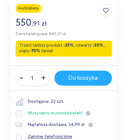
multirabaty
550
,
91
zł
Cena katalogowa: 845,01 zł
Trzeci tańszy produkt
-25%
, czwarty
-50%
,
piąty
-70%
taniej!
Do koszyka
Dostępne: 22 szt.
Wysyłamy
w poniedziałek!
34
,
99
zł
Najtańsza dostawa:
Zamów telefonicznie