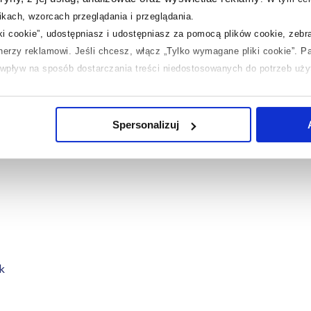
kach, wzorcach przeglądania i przeglądania.
iki cookie”, udostępniasz i udostępniasz za pomocą plików cookie, zeb
tnerzy reklamowi.
Jeśli chcesz, włącz „Tylko wymagane pliki cookie”.
Pa
ć wpływ na sposób dostarczania treści niedostosowanych do potrzeb uż
 temat plików plików cookie, kliknij „Ustawienia plików cookie”.
Jeśli 
laczego ich przepisy, przejdź do zakładek „Informacje o plikach cookie”
Spersonalizuj
k