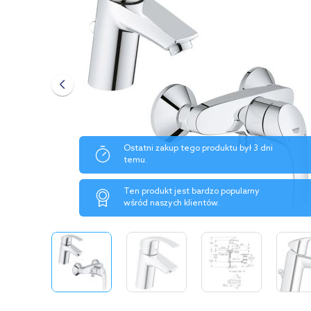
Ostatni zakup tego produktu był 3 dni
temu.
Ten produkt jest bardzo popularny
wśród naszych klientów.