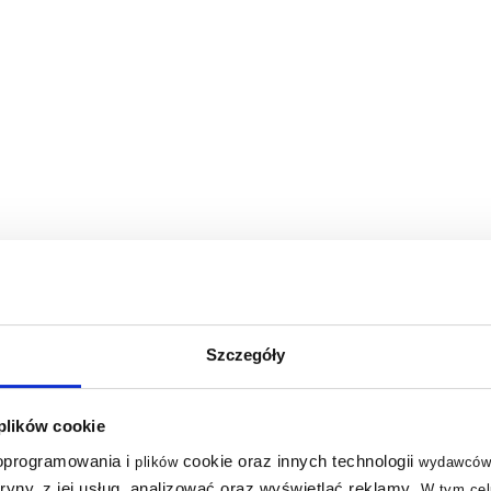
żkiem pociąganym 1 ¼" i korkiem
Szczegóły
 plików cookie
 oprogramowania i
cookie oraz innych technologii
plików
wydawców
tryny, z jej usług, analizować oraz wyświetlać reklamy
.
W tym cel