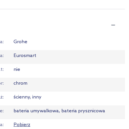
a
Grohe
ia
Eurosmart
at
nie
or
chrom
ż
ścienny, inny
ie
bateria umywalkowa, bateria prysznicowa
ja
Pobierz