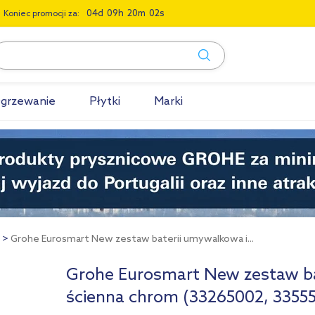
0
4
0
9
2
0
0
1
Koniec promocji za:
grzewanie
Płytki
Marki
Grohe Eurosmart New zestaw baterii umywalkowa i...
Grohe Eurosmart New zestaw ba
ścienna chrom (33265002, 3355