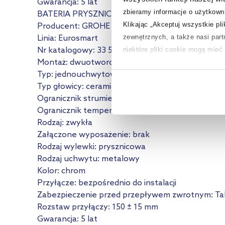
Gwarancja: 5 lat
zbieramy informacje o użytkowni
BATERIA PRYSZNICOWA
Klikając „Akceptuj wszystkie pl
Producent: GROHE
zewnętrznych, a także nasi par
Linia: Eurosmart
niektóre pliki cookie mogą mie
Nr katalogowy: 33 555 002
Montaż: dwuotworowy ścienny
Typ: jednouchwytowa
Aby uzyskać więcej informacji na
Typ głowicy: ceramiczna, 35 mm
na temat plików cookie i tego, d
Ogranicznik strumienia przepływu: regulowany
Ogranicznik temperatury: tak
Rodzaj: zwykła
Załączone wyposażenie: brak
Rodzaj wylewki: prysznicowa
Rodzaj uchwytu: metalowy
Kolor: chrom
Przyłącze: bezpośrednio do instalacji
Zabezpieczenie przed przepływem zwrotnym: Ta
Rozstaw przyłączy: 150 ± 15 mm
Gwarancja: 5 lat