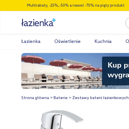
Multirabaty, -25%,-50% a nawet -70% na piąty produkt
Łazienka
Oświetlenie
Kuchnia
O
Strona główna
Baterie
Zestawy baterii łazienkowych