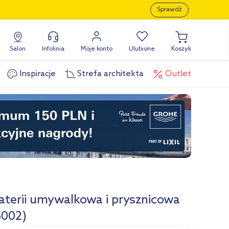
Sprawdź
Salon
Infolinia
Moje konto
Ulubione
Koszyk
Inspiracje
Strefa architekta
Outlet
terii umywalkowa i prysznicowa
5002)