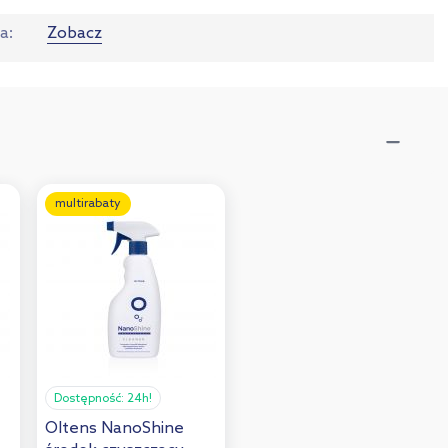
ta
Zobacz
multirabaty
Dostępność:
24h!
Oltens NanoShine