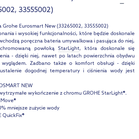
5002, 33555002)
na Grohe Eurosmart New (33265002, 33555002)
ania i wysokiej funkcjonalności, które będzie doskonale
 wchodzą poręczna bateria umywalkowa i pasująca do niej,
je chromowaną powłoką
StarLight
, która doskonale się
enia - dzięki niej, nawet po latach powierzchnia obydwu
m wyglądem. Zadbano także o komfort obsługi - dzięki
 ustalenie dogodnej temperatury i ciśnienia wody jest
ROSMART NEW
 i wytrzymałe wykończenie z chromu GROHE StarLight®.
lkMove®
50% mniejsze zużycie wody
 QuickFix®