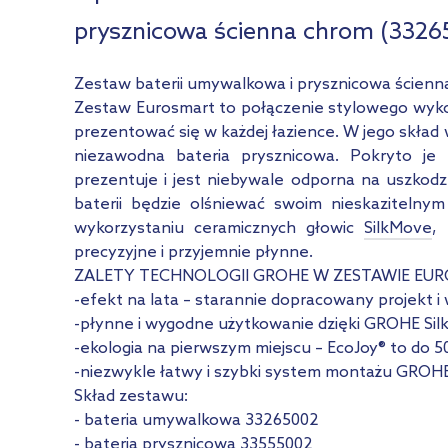
prysznicowa ścienna chrom (3326
Zestaw baterii umywalkowa i prysznicowa ścien
Zestaw Eurosmart to połączenie stylowego wykon
prezentować się w każdej łazience. W jego skład
niezawodna bateria prysznicowa. Pokryto 
prezentuje i jest niebywale odporna na uszkodz
baterii będzie olśniewać swoim nieskazitelny
wykorzystaniu ceramicznych głowic
SilkMove
,
precyzyjne i przyjemnie płynne.
ZALETY TECHNOLOGII GROHE W ZESTAWIE EU
-efekt na lata – starannie dopracowany projekt
-płynne i wygodne użytkowanie dzięki GROHE Si
-ekologia na pierwszym miejscu – EcoJoy® to do 
-niezwykle łatwy i szybki system montażu GROHE
Skład zestawu:
- bateria umywalkowa 33265002
- bateria prysznicowa 33555002