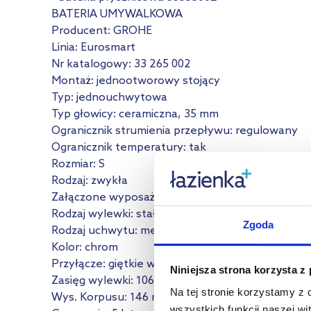
BATERIA UMYWALKOWA
Producent: GROHE
Linia: Eurosmart
Nr katalogowy: 33 265 002
Montaż: jednootworowy stojący
Typ: jednouchwytowa
Typ głowicy: ceramiczna, 35 mm
Ogranicznik strumienia przepływu: regulowany
Ogranicznik temperatury: tak
Rozmiar: S
Rodzaj: zwykła
Załączone wyposażenie: zestaw odpływowy z drą
Rodzaj wylewki: stała
Zgoda
Rodzaj uchwytu: metalowy
Kolor: chrom
Przyłącze: giętkie węże przyłączeniowe
Niniejsza strona korzysta z
Zasięg wylewki: 106 mm
Na tej stronie korzystamy z
Wys. Korpusu: 146 mm
wszystkich funkcji naszej wi