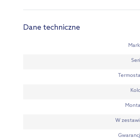
Dane techniczne
Mark
Ser
Termost
Kol
Monta
W zestaw
Gwaranc