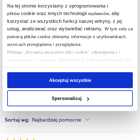
Na tej stronie korzystamy z oprogramowania i
Kupowane z tym produktem:
cookie oraz innych technologii
, aby
plików
wydawców
korzystać ze wszystkich funkcji naszej witryny, z jej
Opinie o produkcie (1)
usług, analizować oraz wyświetlać reklamy
.
W tym celu za
pomocą plików cookie zbieramy informacje o użytkownikach,
wzorcach przeglądania i przeglądania.
5,0
/
5
(1 opinia)
Klikając „Akceptuj wszystkie pliki cookie”, udostępniasz i
udostępniasz za pomocą plików cookie, zebrane informacje dla
użytkowników zewnętrznych, a także nasi partnerzy reklamowi.
0.0
/
5
Funkcjonalność
Jeśli chcesz, włącz „Tylko wymagane pliki cookie”.
Pamiętaj
0.0
/
5
Jakość wykonania
Akceptuj wszystkie
jednak, że zablokowane niektóre pliki cookie mogą mieć wpływ
0.0
/
5
Wygląd
na sposób dostarczania treści niedostosowanych do potrzeb
Spersonalizuj
użytkowników.
Jak działają oceny i opinie?
Aby uzyskać więcej informacji na temat plików plików cookie,
Sortuj wg:
Najbardziej pomocne
kliknij „Ustawienia plików cookie”.
Jeśli chcesz uzyskać więcej
informacji na temat plików cookie i tego, dlaczego ich przepisy,
przejdź do zakładek „Informacje o plikach cookie”.