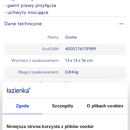
- gwint prawy przyłącza
- uchwyty mocujące
Dane techniczne
Marka
Grohe
Kod EAN
4005176119989
Wymiary z opakowaniem
13 x 13 x 16 cm
Waga z opakowaniem
0,84 kg
Gwarancja
Pobierz
Dane producenta
Zobacz
Zgoda
Szczegóły
O plikach cookies
Warto dokupić:
Niniejsza strona korzysta z plików cookie