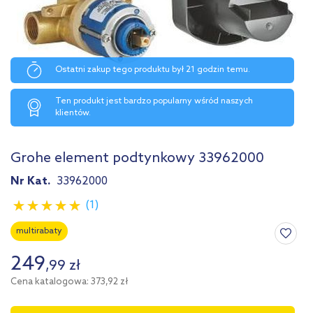
Ostatni zakup tego produktu był 21 godzin temu.
Ten produkt jest bardzo popularny wśród naszych
klientów.
Grohe element podtynkowy 33962000
Nr Kat.
33962000
(1)
multirabaty
249
,
99
zł
Cena katalogowa: 373,92 zł