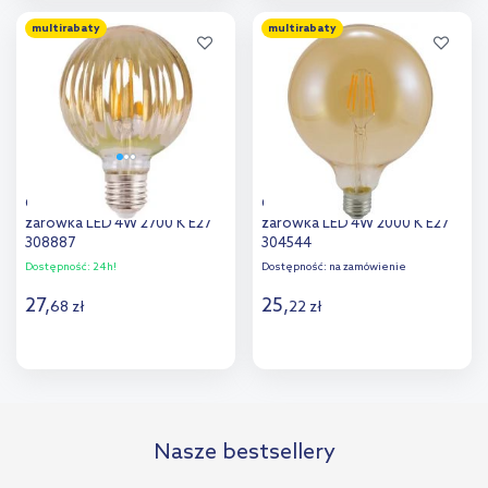
Do koszyka
Do koszyka
multirabaty
multirabaty
Goldlux VintageAmber
Goldlux VintageAmber
żarówka LED 4W 2700 K E27
żarówka LED 4W 2000 K E27
308887
304544
Dostępność:
24h!
Dostępność:
na zamówienie
27
,
25
,
68
zł
22
zł
Do koszyka
Do koszyka
Nasze bestsellery