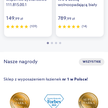
111.815.00.1
wolnoopadającą biały
połysk OTTAWAMWBP
149
789
,
99
zł
,
99
zł
(109)
(14)
Nasze nagrody
WSZYSTKIE
Sklep z wyposażeniem łazienek
nr 1 w Polsce!