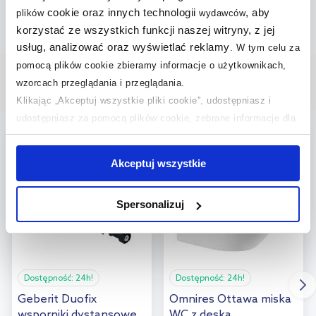
cookie oraz innych technologii
, aby
plików
wydawców
korzystać ze wszystkich funkcji naszej witryny, z jej
usług, analizować oraz wyświetlać reklamy
.
W tym celu za
pomocą plików cookie zbieramy informacje o użytkownikach,
wzorcach przeglądania i przeglądania.
Wybrane dla Ciebie
Klikając „Akceptuj wszystkie pliki cookie”, udostępniasz i
udostępniasz za pomocą plików cookie, zebrane informacje dla
użytkowników zewnętrznych, a także nasi partnerzy reklamowi.
bestseller
multirabaty
Jeśli chcesz, włącz „Tylko wymagane pliki cookie”.
Pamiętaj
Akceptuj wszystkie
jednak, że zablokowane niektóre pliki cookie mogą mieć wpływ
na sposób dostarczania treści niedostosowanych do potrzeb
Spersonalizuj
użytkowników.
Aby uzyskać więcej informacji na temat plików plików cookie,
kliknij „Ustawienia plików cookie”.
Jeśli chcesz uzyskać więcej
informacji na temat plików cookie i tego, dlaczego ich przepisy,
Dostępność:
24h!
Dostępność:
24h!
przejdź do zakładek „Informacje o plikach cookie”.
Geberit Duofix
Omnires Ottawa miska
wsporniki dystansowe
WC z deską