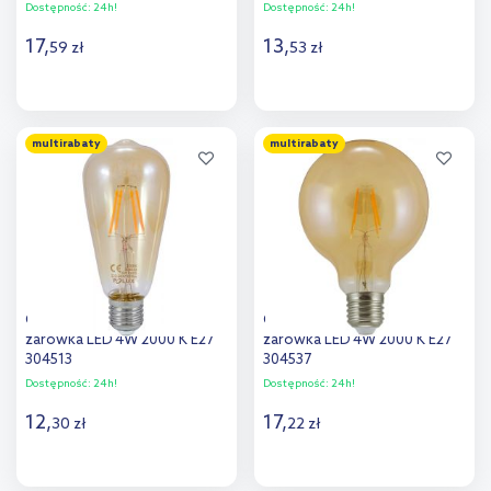
Dostępność:
24h!
Dostępność:
24h!
17
,
13
,
59
zł
53
zł
Do koszyka
Do koszyka
multirabaty
multirabaty
Goldlux VintageAmber
Goldlux VintageAmber
żarówka LED 4W 2000 K E27
żarówka LED 4W 2000 K E27
304513
304537
Dostępność:
24h!
Dostępność:
24h!
12
,
17
,
30
zł
22
zł