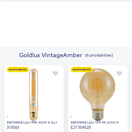
Goldlux VintageAmber
(6 produktów)
multirabaty
multirabaty
Goldlux VintageAmber
Goldlux VintageAmber
żarówka LED 4W 3000 K E27
żarówka LED 1x4 W 2000 K
313065
E27 304520