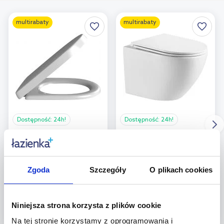
multirabaty
multirabaty
Dostępność:
24h!
Dostępność:
24h!
Villeroy & Boch O.Novo
Omnires Ottawa miska
deska sedesowa
WC z deską
wolnoopadająca biała
wolnoopadającą biały
9M38S101/9M38S1R1
połysk OTTAWAMWBP
Zgoda
Szczegóły
O plikach cookies
238
,
74
zł
789
,
99
zł
Cena kat.:
764,57 zł
(14)
Niniejsza strona korzysta z plików cookie
(3)
Na tej stronie korzystamy z oprogramowania i