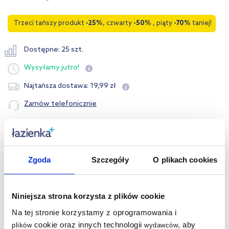
Trzeci tańszy produkt
-25%
, czwarty
-50%
, piąty
-70%
taniej!
Dostępne: 25 szt.
Wysyłamy
jutro!
19
,
99
zł
Najtańsza dostawa:
Zamów telefonicznie
Opis produktu
Zgoda
Szczegóły
O plikach cookies
Dane techniczne
Kupowane z tym produktem:
Niniejsza strona korzysta z plików cookie
Na tej stronie korzystamy z oprogramowania i
Produkty z serii:
cookie oraz innych technologii
, aby
plików
wydawców