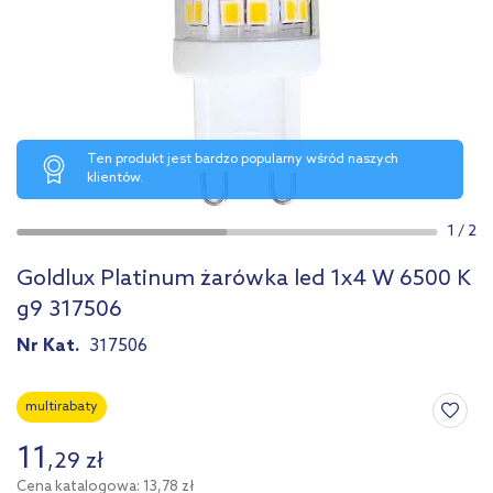
Ten produkt jest bardzo popularny wśród naszych
klientów.
1
/
2
Goldlux Platinum żarówka led 1x4 W 6500 K
g9 317506
Nr Kat.
317506
multirabaty
11
,
29
zł
Cena katalogowa: 13,78 zł