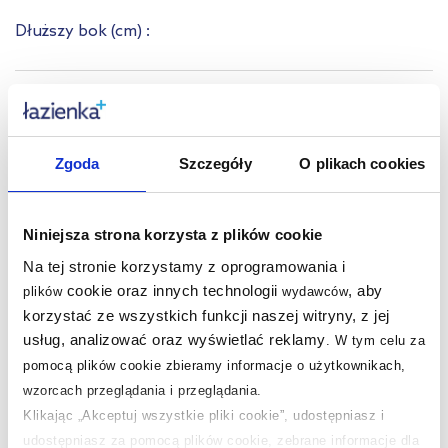
Dłuższy bok
(cm)
:
Krótszy bok
(cm)
:
Zgoda
Szczegóły
O plikach cookies
Pojemność
(l)
:
Niniejsza strona korzysta z plików cookie
Na tej stronie korzystamy z oprogramowania i
cookie oraz innych technologii
, aby
Nasze nagrody
plików
wydawców
WSZYSTKIE
korzystać ze wszystkich funkcji naszej witryny, z jej
usług, analizować oraz wyświetlać reklamy
.
W tym celu za
Sklep z wyposażeniem łazienek
nr 1 w Polsce!
pomocą plików cookie zbieramy informacje o użytkownikach,
wzorcach przeglądania i przeglądania.
Klikając „Akceptuj wszystkie pliki cookie”, udostępniasz i
udostępniasz za pomocą plików cookie, zebrane informacje dla