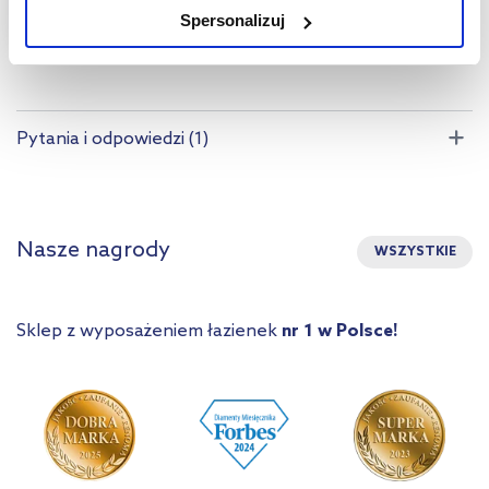
(1)
Spersonalizuj
użytkowników.
Aby uzyskać więcej informacji na temat plików plików cookie,
kliknij „Ustawienia plików cookie”.
Jeśli chcesz uzyskać więcej
informacji na temat plików cookie i tego, dlaczego ich przepisy,
Pytania i odpowiedzi (1)
przejdź do zakładek „Informacje o plikach cookie”.
Nasze nagrody
WSZYSTKIE
Sklep z wyposażeniem łazienek
nr 1 w Polsce!