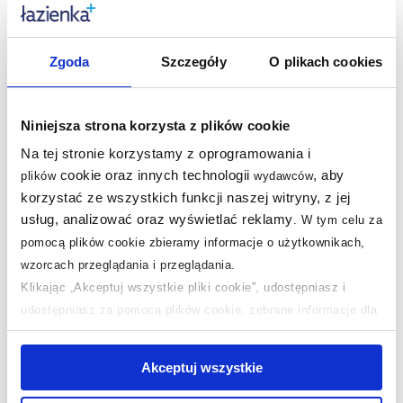
Produkty podobne:
Zgoda
Szczegóły
O plikach cookies
multirabaty
Niniejsza strona korzysta z plików cookie
Na tej stronie korzystamy z oprogramowania i
cookie oraz innych technologii
, aby
plików
wydawców
korzystać ze wszystkich funkcji naszej witryny, z jej
usług, analizować oraz wyświetlać reklamy
.
W tym celu za
pomocą plików cookie zbieramy informacje o użytkownikach,
Dostępność:
24h!
wzorcach przeglądania i przeglądania.
Grohe Rapid SL stelaż
Klikając „Akceptuj wszystkie pliki cookie”, udostępniasz i
podtynkowy do miski
udostępniasz za pomocą plików cookie, zebrane informacje dla
WC wiszącej 38525001
użytkowników zewnętrznych, a także nasi partnerzy reklamowi.
Jeśli chcesz, włącz „Tylko wymagane pliki cookie”.
Pamiętaj
1 133
,
99
zł
Akceptuj wszystkie
jednak, że zablokowane niektóre pliki cookie mogą mieć wpływ
Cena kat.:
1 746,60 zł
na sposób dostarczania treści niedostosowanych do potrzeb