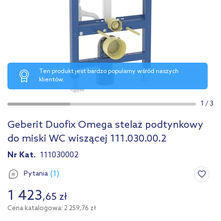
Ten produkt jest bardzo popularny wśród naszych
klientów.
1
/
3
Geberit Duofix Omega stelaż podtynkowy
do miski WC wiszącej 111.030.00.2
Nr Kat.
111030002
(1)
Pytania
1 423
,
65
zł
Cena katalogowa: 2 259,76 zł