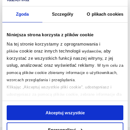
Zgoda
Szczegóły
O plikach cookies
Nasze nagrody
WSZYSTKIE
Niniejsza strona korzysta z plików cookie
Sklep z wyposażeniem łazienek
nr 1 w Polsce!
Na tej stronie korzystamy z oprogramowania i
cookie oraz innych technologii
, aby
plików
wydawców
korzystać ze wszystkich funkcji naszej witryny, z jej
usług, analizować oraz wyświetlać reklamy
.
W tym celu za
pomocą plików cookie zbieramy informacje o użytkownikach,
wzorcach przeglądania i przeglądania.
Klikając „Akceptuj wszystkie pliki cookie”, udostępniasz i
udostępniasz za pomocą plików cookie, zebrane informacje dla
użytkowników zewnętrznych, a także nasi partnerzy reklamowi.
Jeśli chcesz, włącz „Tylko wymagane pliki cookie”.
Pamiętaj
Akceptuj wszystkie
jednak, że zablokowane niektóre pliki cookie mogą mieć wpływ
na sposób dostarczania treści niedostosowanych do potrzeb
Spersonalizuj