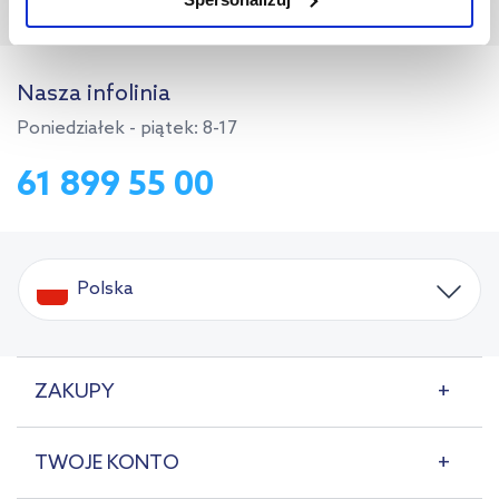
użytkowników.
Odbiór zamówienia
w 1986 miastach!
Aby uzyskać więcej informacji na temat plików plików cookie,
kliknij „Ustawienia plików cookie”.
Jeśli chcesz uzyskać więcej
Nasza infolinia
informacji na temat plików cookie i tego, dlaczego ich przepisy,
Poniedziałek - piątek: 8-17
przejdź do zakładek „Informacje o plikach cookie”.
61 899 55 00
Polska
ZAKUPY
TWOJE KONTO