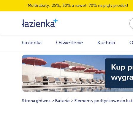
Multirabaty, -25%,-50% a nawet -70% na piąty produkt
Łazienka
Oświetlenie
Kuchnia
O
Strona główna
Baterie
Elementy podtynkowe do bate