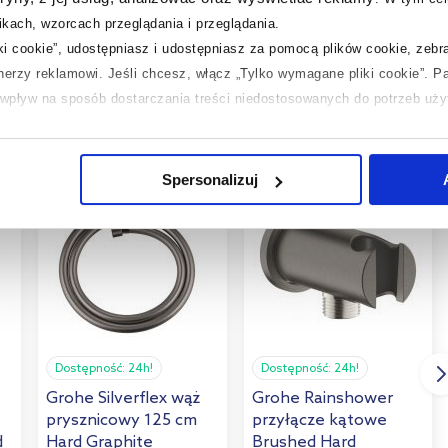
kach, wzorcach przeglądania i przeglądania.
iki cookie”, udostępniasz i udostępniasz za pomocą plików cookie, zeb
tnerzy reklamowi.
Jeśli chcesz, włącz „Tylko wymagane pliki cookie”.
Pa
ć wpływ na sposób dostarczania treści niedostosowanych do potrzeb uż
 temat plików plików cookie, kliknij „Ustawienia plików cookie”.
Jeśli 
laczego ich przepisy, przejdź do zakładek „Informacje o plikach cookie”
multirabaty
multirabaty
Spersonalizuj
Dostępność:
24h!
Dostępność:
24h!
Grohe Silverflex wąż
Grohe Rainshower
prysznicowy 125 cm
przyłącze kątowe
d
Hard Graphite
Brushed Hard