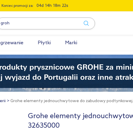
0
4
1
4
1
8
2
1
Koniec promocji za:
grzewanie
Płytki
Marki
rii
Grohe elementy jednouchwytowe do zabudowy podtynkowej..
Grohe elementy jednouchwyto
32635000