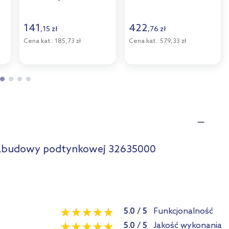
28362A01
Graphite 26658AL0
141
422
,
15
zł
,
76
zł
Cena kat.:
185,73 zł
Cena kat.:
579,33 zł
abudowy podtynkowej 32635000
5.0
/
5
Funkcjonalność
5.0
/
5
Jakość wykonania