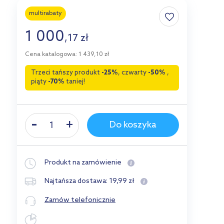
multirabaty
1 000
,
17
zł
Cena katalogowa: 1 439,10 zł
Trzeci tańszy produkt
-25%
, czwarty
-50%
,
piąty
-70%
taniej!
Do koszyka
Produkt na zamówienie
19
,
99
zł
Najtańsza dostawa:
Zamów telefonicznie