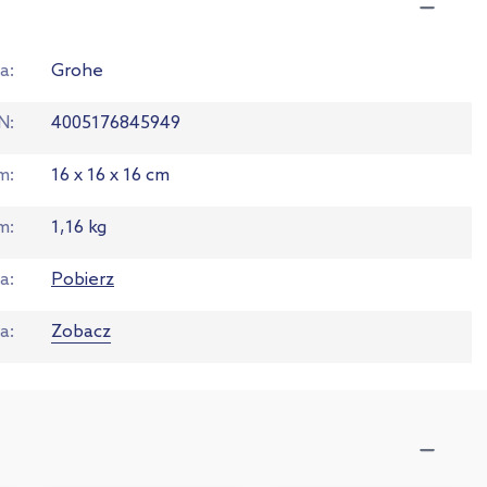
a
Grohe
N
4005176845949
em
16 x 16 x 16 cm
m
1,16 kg
ja
Pobierz
ta
Zobacz