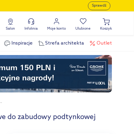
Sprawdź
Salon
Infolinia
Moje konto
Ulubione
Koszyk
Inspiracje
Strefa architekta
Outlet
.
we do zabudowy podtynkowej