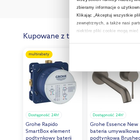
zbieramy informacje o użytkowni
Klikając „Akceptuj wszystkie pl
zewnętrznych, a także nasi par
niektóre pliki cookie mogą mie
Kupowane z tym produktem:
Aby uzyskać więcej informacji na
na temat plików cookie i tego, d
multirabaty
multirabaty
Dostępność:
24h!
Dostępność:
24h!
Grohe Rapido
Grohe Essence New
SmartBox element
bateria umywalkowa
podtynkowy baterii
podtynkowa Brushe