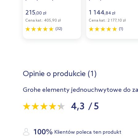
35600000
Hard Graphite
19967AL1
215
1 144
,
00
zł
,
84
zł
Cena kat.:
405,90 zł
Cena kat.:
2 177,10 zł
(32)
(1)
Opinie o produkcie (1)
Grohe elementy jednouchwytowe do z
4,3
/
5
100%
Klientów poleca ten produkt