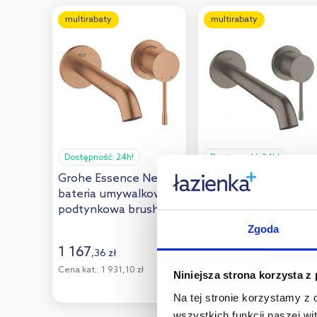
multirabaty
multirabaty
Dostępność:
24h!
Dostępność:
24h!
Grohe Essence New
Grohe Essence New
bateria umywalkowa
bateria umywalkowa
podtynkowa brushed
podtynkowa Brushe
warm sunset
Hard Graphite
Zgoda
19408DL1
19967AL1
1 144
,
84
zł
1 167
,
36
zł
Cena kat.:
2 177,10 zł
Cena kat.:
1 931,10 zł
Niniejsza strona korzysta z
(1)
Na tej stronie korzystamy z
wszystkich funkcji naszej wi