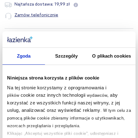
19
,
99
zł
Najtańsza dostawa:
Zamów telefonicznie
Opis produktu
Dane techniczne
Zgoda
Szczegóły
O plikach cookies
Pytania i odpowiedzi
Niniejsza strona korzysta z plików cookie
Na tej stronie korzystamy z oprogramowania i
cookie oraz innych technologii
, aby
plików
wydawców
Nasze nagrody
WSZYSTKIE
korzystać ze wszystkich funkcji naszej witryny, z jej
usług, analizować oraz wyświetlać reklamy
.
W tym celu za
pomocą plików cookie zbieramy informacje o użytkownikach,
Sklep z wyposażeniem łazienek
nr 1 w Polsce!
wzorcach przeglądania i przeglądania.
Klikając „Akceptuj wszystkie pliki cookie”, udostępniasz i