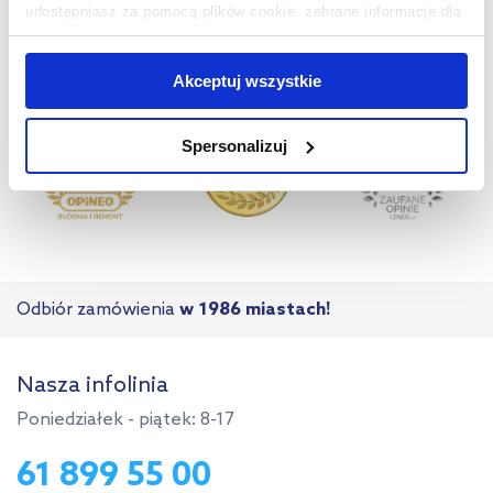
udostępniasz za pomocą plików cookie, zebrane informacje dla
użytkowników zewnętrznych, a także nasi partnerzy reklamowi.
Jeśli chcesz, włącz „Tylko wymagane pliki cookie”.
Pamiętaj
Akceptuj wszystkie
jednak, że zablokowane niektóre pliki cookie mogą mieć wpływ
na sposób dostarczania treści niedostosowanych do potrzeb
Spersonalizuj
użytkowników.
Aby uzyskać więcej informacji na temat plików plików cookie,
kliknij „Ustawienia plików cookie”.
Jeśli chcesz uzyskać więcej
informacji na temat plików cookie i tego, dlaczego ich przepisy,
przejdź do zakładek „Informacje o plikach cookie”.
Odbiór zamówienia
w 1986 miastach!
Nasza infolinia
Poniedziałek - piątek: 8-17
61 899 55 00