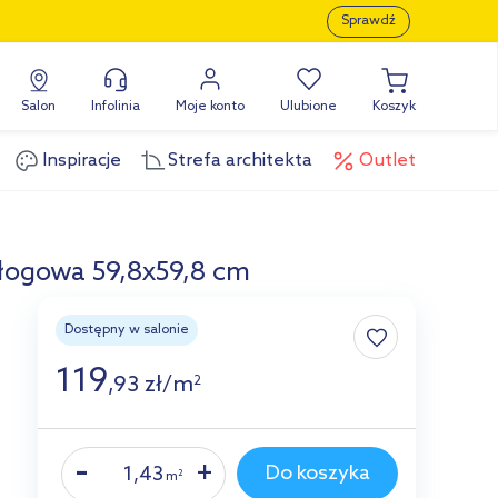
Sprawdź
Salon
Infolinia
Moje konto
Ulubione
Koszyk
Inspiracje
Strefa architekta
Outlet
dłogowa 59,8x59,8 cm
Dostępny w salonie
119
,
93
zł
/
m
2
Do koszyka
m
2