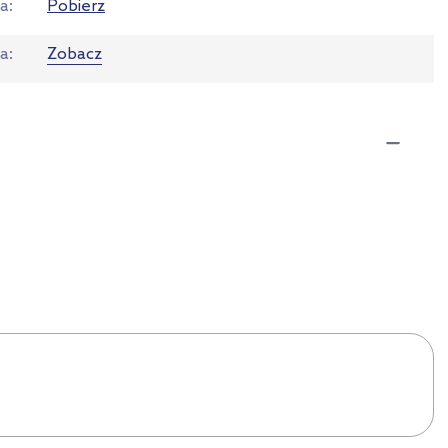
ja
Pobierz
ta
Zobacz