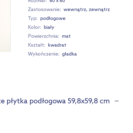
Rozmiar:
60 x 60
Zastosowanie:
wewnątrz, zewnątrz
Typ:
podłogowe
Kolor:
biały
Powierzchnia:
mat
Kształt:
kwadrat
Wykończenie:
gładka
te płytka podłogowa 59,8x59,8 cm