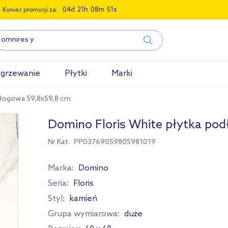
0
4
2
1
0
8
5
0
Koniec promocji za:
grzewanie
Płytki
Marki
dłogowa 59,8x59,8 cm
Domino Floris White płytka po
Nr Kat.
PP03769059805981019
Marka:
Domino
Seria:
Floris
Styl:
kamień
Grupa wymiarowa:
duże