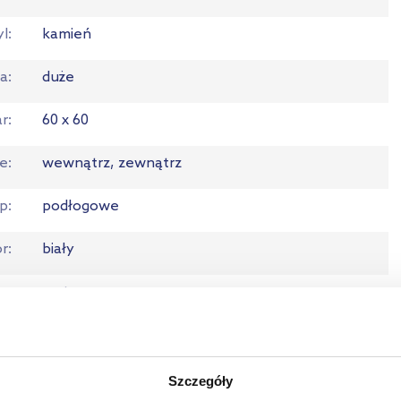
yl
kamień
a
duże
ar
60 x 60
ie
wewnątrz, zewnątrz
p
podłogowe
or
biały
ia
mat
łt
kwadrat
e
gładka
Szczegóły