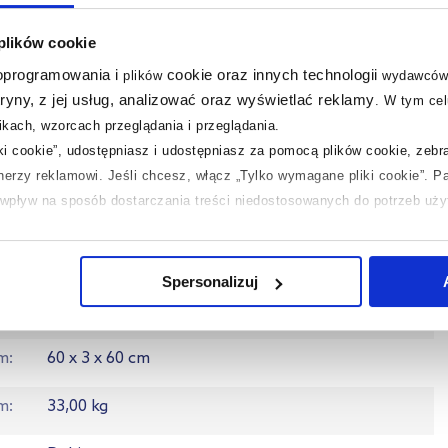
ał
gres
 plików cookie
ć
tak
 oprogramowania i
cookie oraz innych technologii
plików
wydawców
tryny, z jej usług, analizować oraz wyświetlać reklamy
.
W tym cel
ci
PEI IV
kach, wzorcach przeglądania i przeglądania.
iki cookie”, udostępniasz i udostępniasz za pomocą plików cookie, zeb
ść
R9
tnerzy reklamowi.
Jeśli chcesz, włącz „Tylko wymagane pliki cookie”.
Pa
ć wpływ na sposób dostarczania treści niedostosowanych do potrzeb uż
ok
59.8 cm
 temat plików plików cookie, kliknij „Ustawienia plików cookie”.
Jeśli 
ok
59.8 cm
laczego ich przepisy, przejdź do zakładek „Informacje o plikach cookie”
Spersonalizuj
N
5900199209299
em
60 x 3 x 60 cm
m
33,00 kg