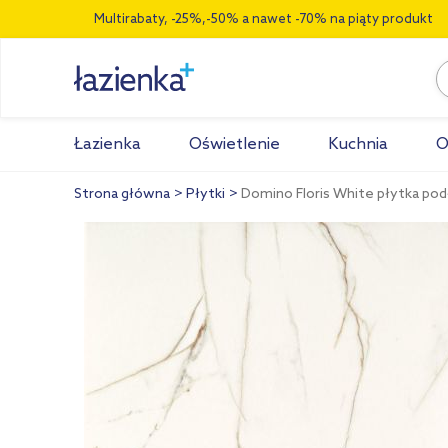
Multirabaty, -25%,-50% a nawet -70% na piąty produkt
Łazienka
Oświetlenie
Kuchnia
O
Strona główna
Płytki
Domino Floris White płytka po