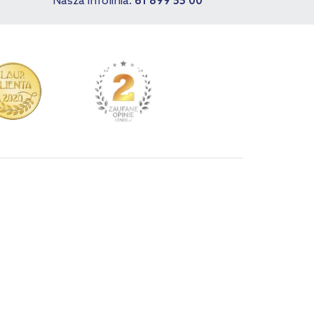
Nasza infolinia:
61 899 55 00