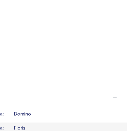
a
Domino
ia
Floris