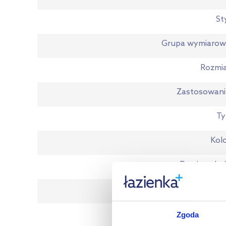
St
Grupa wymiarow
Rozmi
Zastosowan
Ty
Kol
Powierzchn
Kszta
Wykończeni
Zgoda