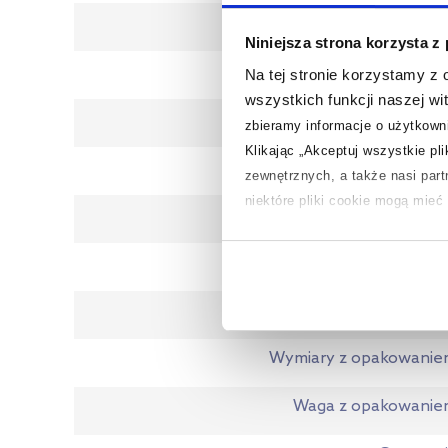
Materi
Niniejsza strona korzysta z
Mrozoodpornoś
Na tej stronie korzystamy z
wszystkich funkcji naszej wi
Klasa ścieralnoś
zbieramy informacje o użytkowni
Klikając „Akceptuj wszystkie pl
Antypoślizgowo
zewnętrznych, a także nasi par
niektóre pliki cookie mogą mie
Dłuższy b
Aby uzyskać więcej informacji na
Krótszy b
na temat plików cookie i tego, d
Kod EA
Wymiary z opakowani
Waga z opakowanie