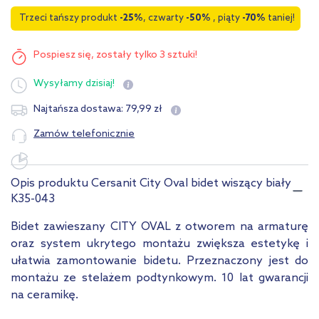
Trzeci tańszy produkt
-25%
, czwarty
-50%
, piąty
-70%
taniej!
Pospiesz się,
zostały tylko 3 sztuki!
Wysyłamy
dzisiaj!
79
,
99
zł
Najtańsza dostawa:
Zamów telefonicznie
Opis produktu Cersanit City Oval bidet wiszący biały
K35-043
Bidet zawieszany CITY OVAL z otworem na armaturę
oraz system ukrytego montażu zwiększa estetykę i
ułatwia zamontowanie bidetu. Przeznaczony jest do
montażu ze stelażem podtynkowym. 10 lat gwarancji
na ceramikę.