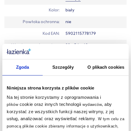
Kolor
biały
Powłoka ochronna
nie
Kod EAN
5902115778179
Wymiary z opakowaniem
38 x 54 x 40 cm
Waga z opakowaniem
21,60 kg
Zgoda
Szczegóły
O plikach cookies
Gwarancja
Pobierz
Dane producenta
Zobacz
Niniejsza strona korzysta z plików cookie
Na tej stronie korzystamy z oprogramowania i
cookie oraz innych technologii
, aby
plików
wydawców
Warto dokupić:
korzystać ze wszystkich funkcji naszej witryny, z jej
usług, analizować oraz wyświetlać reklamy
.
W tym celu za
Kupowane z tym produktem:
pomocą plików cookie zbieramy informacje o użytkownikach,