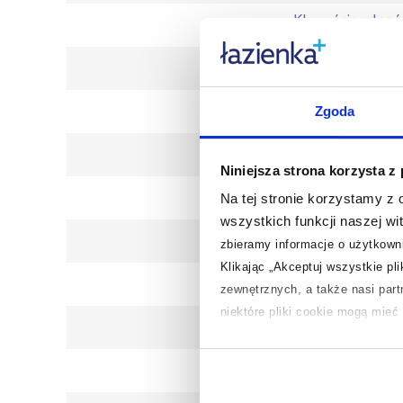
Klasa ścieralnoś
Antypoślizgowo
Wymagana impregnacj
Zgoda
Nasiąkliwo
Niniejsza strona korzysta z
Dłuższy b
Na tej stronie korzystamy z
wszystkich funkcji naszej wi
Krótszy b
zbieramy informacje o użytkowni
Klikając „Akceptuj wszystkie pl
Kod EA
zewnętrznych, a także nasi par
niektóre pliki cookie mogą mie
Wymiary z opakowani
Aby uzyskać więcej informacji na
Waga z opakowanie
na temat plików cookie i tego, d