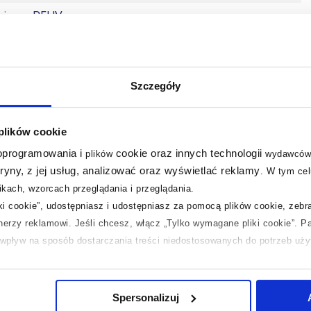
ci
PEI IV
ść
(nie dotyczy)
a
nie
Szczegóły
ść
BIa
 plików cookie
ok
160 cm
 oprogramowania i
cookie oraz innych technologii
plików
wydawców
tryny, z jej usług, analizować oraz wyświetlać reklamy
.
W tym cel
ok
80 cm
kach, wzorcach przeglądania i przeglądania.
iki cookie”, udostępniasz i udostępniasz za pomocą plików cookie, zeb
N
5907180111098
tnerzy reklamowi.
Jeśli chcesz, włącz „Tylko wymagane pliki cookie”.
Pa
ć wpływ na sposób dostarczania treści niedostosowanych do potrzeb uż
em
81 x 4 x 161 cm
 temat plików plików cookie, kliknij „Ustawienia plików cookie”.
Jeśli 
m
71,50 kg
laczego ich przepisy, przejdź do zakładek „Informacje o plikach cookie”
Spersonalizuj