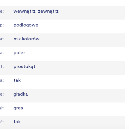
ie
wewnątrz, zewnątrz
p
podłogowe
or
mix kolorów
ia
poler
łt
prostokąt
ja
tak
e
gładka
ał
gres
ć
tak