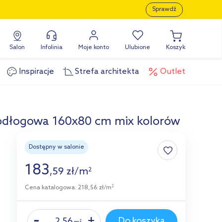
Sprawdź
Salon
Infolinia
Moje konto
Ulubione
Koszyk
Inspiracje
Strefa architekta
Outlet
odłogowa 160x80 cm mix kolorów
Dostępny w salonie
183
,
59
zł
/
m
2
Cena katalogowa: 218,56 zł/m
2
Do koszyka
2