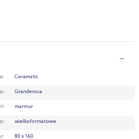
a
Ceramstic
ia
Granderoca
yl
marmur
a
wielkoformatowe
ar
80 x 160