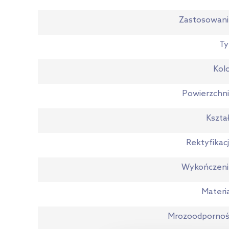
Zastosowan
Ty
Kol
Powierzchn
Kszta
Rektyfikac
Wykończeni
Materi
Mrozoodpornoś