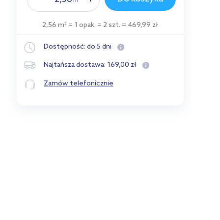
m
2,56 m
= 1 opak.
= 2 szt.
= 469,99 zł
2
Dostępność:
do 5 dni
169
,
00
zł
Najtańsza dostawa:
Zamów telefonicznie