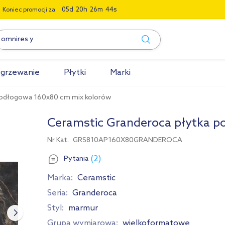
0
5
2
0
2
6
4
3
Koniec promocji za:
grzewanie
Płytki
Marki
podłogowa 160x80 cm mix kolorów
Ceramstic Granderoca płytka p
Nr Kat.
GRS810AP160X80GRANDEROCA
(2)
Pytania
Marka:
Ceramstic
Seria:
Granderoca
Styl:
marmur
Grupa wymiarowa:
wielkoformatowe