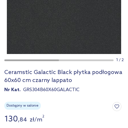
1
/
2
Ceramstic Galactic Black płytka podłogowa
60x60 cm czarny lappato
Nr Kat.
GRS304B60X60GALACTIC
Dostępny w salonie
130
2
,
84
zł
/
m