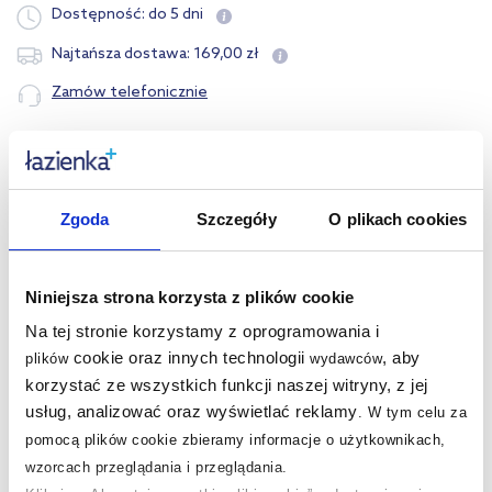
Dostępność:
do 5 dni
169
,
00
zł
Najtańsza dostawa:
Zamów telefonicznie
Opis produktu
Zgoda
Szczegóły
O plikach cookies
Dane techniczne
Pytania i odpowiedzi
Niniejsza strona korzysta z plików cookie
Na tej stronie korzystamy z oprogramowania i
cookie oraz innych technologii
, aby
plików
wydawców
korzystać ze wszystkich funkcji naszej witryny, z jej
Nasze nagrody
WSZYSTKIE
usług, analizować oraz wyświetlać reklamy
.
W tym celu za
pomocą plików cookie zbieramy informacje o użytkownikach,
wzorcach przeglądania i przeglądania.
Sklep z wyposażeniem łazienek
nr 1 w Polsce!