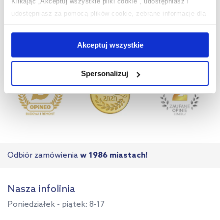
Klikając „Akceptuj wszystkie pliki cookie”, udostępniasz i
udostępniasz za pomocą plików cookie, zebrane informacje dla
użytkowników zewnętrznych, a także nasi partnerzy reklamowi.
Jeśli chcesz, włącz „Tylko wymagane pliki cookie”.
Pamiętaj
Akceptuj wszystkie
jednak, że zablokowane niektóre pliki cookie mogą mieć wpływ
na sposób dostarczania treści niedostosowanych do potrzeb
Spersonalizuj
użytkowników.
Aby uzyskać więcej informacji na temat plików plików cookie,
kliknij „Ustawienia plików cookie”.
Jeśli chcesz uzyskać więcej
informacji na temat plików cookie i tego, dlaczego ich przepisy,
przejdź do zakładek „Informacje o plikach cookie”.
Odbiór zamówienia
w 1986 miastach!
Nasza infolinia
Poniedziałek - piątek: 8-17