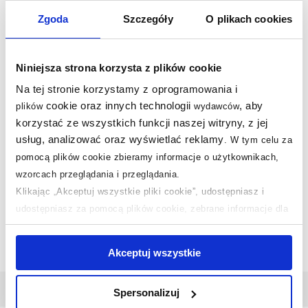
Nasze nagrody
WSZYSTKIE
Zgoda
Szczegóły
O plikach cookies
Sklep z wyposażeniem łazienek
nr 1 w Polsce!
Niniejsza strona korzysta z plików cookie
Na tej stronie korzystamy z oprogramowania i
cookie oraz innych technologii
, aby
plików
wydawców
korzystać ze wszystkich funkcji naszej witryny, z jej
usług, analizować oraz wyświetlać reklamy
.
W tym celu za
pomocą plików cookie zbieramy informacje o użytkownikach,
wzorcach przeglądania i przeglądania.
Klikając „Akceptuj wszystkie pliki cookie”, udostępniasz i
udostępniasz za pomocą plików cookie, zebrane informacje dla
użytkowników zewnętrznych, a także nasi partnerzy reklamowi.
Jeśli chcesz, włącz „Tylko wymagane pliki cookie”.
Pamiętaj
Akceptuj wszystkie
jednak, że zablokowane niektóre pliki cookie mogą mieć wpływ
na sposób dostarczania treści niedostosowanych do potrzeb
Odbiór zamówienia
w 1986 miastach!
Spersonalizuj
użytkowników.