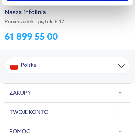
Aby uzyskać więcej informacji na temat plików plików cookie,
Nasza infolinia
kliknij „Ustawienia plików cookie”.
Jeśli chcesz uzyskać więcej
Poniedziałek - piątek: 8-17
informacji na temat plików cookie i tego, dlaczego ich przepisy,
przejdź do zakładek „Informacje o plikach cookie”.
61 899 55 00
Polska
ZAKUPY
TWOJE KONTO
POMOC