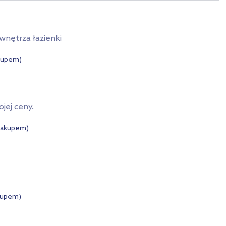
nętrza łazienki
akupem)
jej ceny.
zakupem)
kupem)