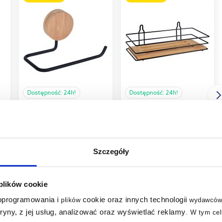
Dostępność:
24h!
Dostępność:
24h!
Bisk Umbra Plus
Bisk Umbra półka
i
uchwyt na papier
ścienna
toaletowy
czarny/bambus 08167
bambus/czarny 08217
Szczegóły
26
32
,
60
zł
,
00
zł
 plików cookie
 oprogramowania i
cookie oraz innych technologii
plików
wydawców
tryny, z jej usług, analizować oraz wyświetlać reklamy
.
W tym cel