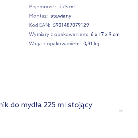
Pojemność:
225 ml
Montaż:
stawiany
Kod EAN:
5901487079129
Wymiary z opakowaniem:
6 x 17 x 9 cm
Waga z opakowaniem:
0,31 kg
ik do mydła 225 ml stojący