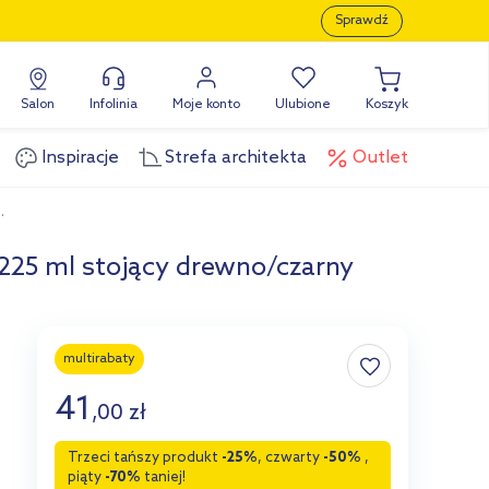
Sprawdź
Salon
Infolinia
Moje konto
Ulubione
Koszyk
Inspiracje
Strefa architekta
Outlet
.
225 ml stojący drewno/czarny
multirabaty
41
,
00
zł
Trzeci tańszy produkt
-25%
, czwarty
-50%
,
piąty
-70%
taniej!