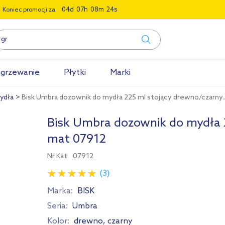
0
4
0
7
0
8
2
3
Koniec promocji za:
grzewanie
Płytki
Marki
ydła
Bisk Umbra dozownik do mydła 225 ml stojący drewno/czarny..
Bisk Umbra dozownik do mydła 
mat 07912
Nr Kat.
07912
(3)
Marka:
BISK
Seria:
Umbra
Kolor:
drewno, czarny