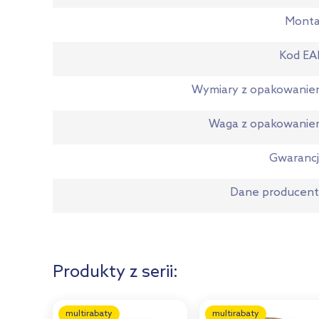
Monta
Kod EA
Wymiary z opakowani
Waga z opakowanie
Gwaranc
Dane producen
Produkty z serii:
multirabaty
multirabaty