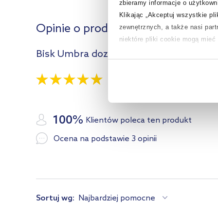
zbieramy informacje o użytkowni
Klikając „Akceptuj wszystkie pl
Opinie o produkcie (3)
zewnętrznych, a także nasi par
niektóre pliki cookie mogą mie
Bisk Umbra dozownik do mydła 225 ml 
Aby uzyskać więcej informacji na
5,0
/
5
na temat plików cookie i tego, d
100%
Klientów poleca ten produkt
Ocena na podstawie 3 opinii
Sortuj wg:
Najbardziej pomocne