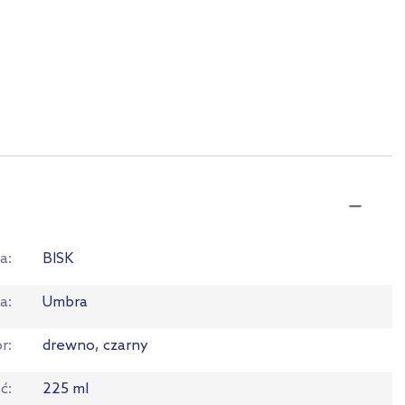
a
BISK
ia
Umbra
or
drewno, czarny
ć
225 ml