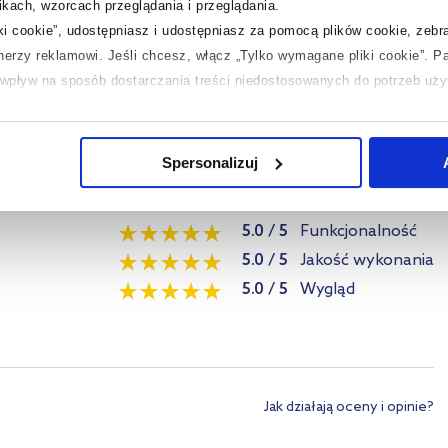
kach, wzorcach przeglądania i przeglądania.
iki cookie”, udostępniasz i udostępniasz za pomocą plików cookie, zeb
tnerzy reklamowi.
Jeśli chcesz, włącz „Tylko wymagane pliki cookie”.
Pa
ć wpływ na sposób dostarczania treści niedostosowanych do potrzeb uż
stojący drewno/czarny mat 07912
 temat plików plików cookie, kliknij „Ustawienia plików cookie”.
Jeśli 
laczego ich przepisy, przejdź do zakładek „Informacje o plikach cookie”
Spersonalizuj
5.0
/
5
Funkcjonalność
5.0
/
5
Jakość wykonania
5.0
/
5
Wygląd
Jak działają oceny i opinie?