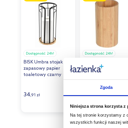
Dostępność:
24h!
Dostępność:
24h!
BISK Umbra stojak na
Bisk Umbra Plus
zapasowy papier
kubek na szczoteczk
toaletowy czarny
bambus 08292
08473
Zgoda
34
27
,
91
zł
,
56
zł
Niniejsza strona korzysta z
Na tej stronie korzystamy z
wszystkich funkcji naszej wi