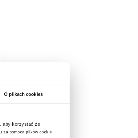
Dostępność:
24h!
Bisk Umbra Plus
dozownik do mydła
300 ml bambus/czarny
Pokaż
08291
wszystkie
O plikach cookies
35
produkty
,
51
zł
z serii ›
, aby korzystać ze
u za pomocą plików cookie