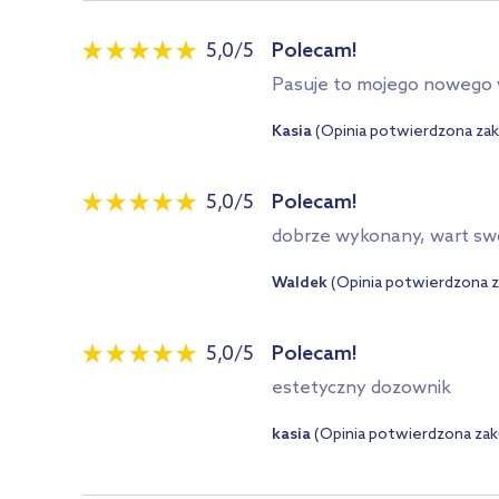
5,0
/
5
Polecam!
Pasuje to mojego nowego w
Kasia
(Opinia potwierdzona z
5,0
/
5
Polecam!
dobrze wykonany, wart swo
Waldek
(Opinia potwierdzona 
5,0
/
5
Polecam!
estetyczny dozownik
kasia
(Opinia potwierdzona za