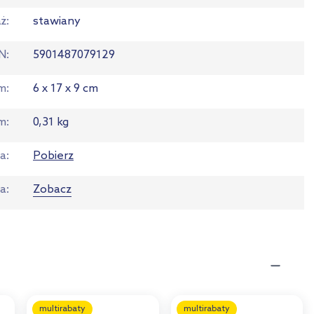
ż
stawiany
N
5901487079129
em
6 x 17 x 9 cm
m
0,31 kg
ja
Pobierz
ta
Zobacz
multirabaty
multirabaty