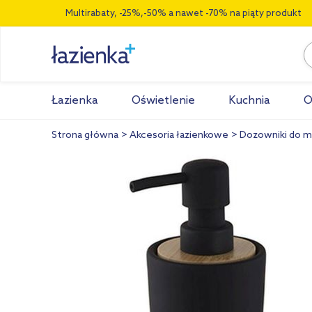
Multirabaty, -25%,-50% a nawet -70% na piąty produkt
Łazienka
Oświetlenie
Kuchnia
O
Strona główna
Akcesoria łazienkowe
Dozowniki do m